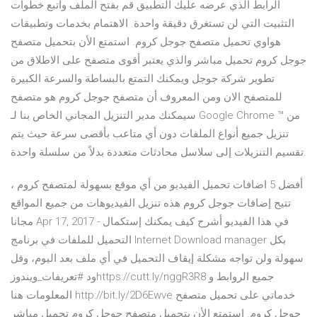
الرابط الذي عرضه عليك التطبيق قم بفتح الملف واتبع خطوات
التثبيت التي لن تستغرق دقيقة واحدة. الاهتمام بخدمات وتطبيقات
هواوي تحميل متصفح جوجل كروم. استمتع الأن بتحميل متصفح
جوجل كروم تحميل مباشر والذي يعتبر أقوى متصفح على الاطلاق من
تطوير شركة جوجل ويمكنك التمتع بالبساطة والسرعة الكبيرة
للمتصفح الان ومن المعروف أن متصفح جوجل كروم هو متصفح
سيمكنك مدير التنزيل المجاني الخاص بنا لـ Google Chrome ™ من
تنزيل جميع أنواع الملفات دون أي متاعب بأقصى سرعة حيث يتم
تقسيم التنزيلات إلى سلاسل محادثات متعددة بدلاً من سلسلة واحدة.
أفضل 5 اضافات تحميل الفيديو من أي موقع بسهولة لمتصفح كروم ،
تتيح إضافات جوجل كروم هذه تنزيل الفيديوهات من جميع المواقع
مجانا Apr 17, 2017 - في هذا الفيديو أشرح كيف يمكنك إستكمال
التحميل للملفات في برنامج Internet Download manager بكل
سهولة ولن تواجه مشكلة إيقاف التحميل في أي ملف بعد اليوم، وقل
ود #تعريفات_ويندوزhttps://cutt.ly/nggR3R8 جميع الروابط و
المعلومات هنا http://bit.ly/2D6Ewve خدماتي على تحميل متصفح
جوجل كروم. استمتع الأن بتحميل متصفح جوجل كروم تحميل مباشر