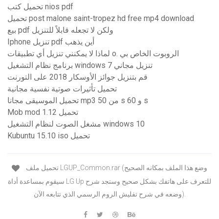
تحميل كتب nios pdf
تحميل post malone saint-tropez hd free mp4 download
بيع pdf ولكن لا تجعله قابلاً للتنزيل
Iphone تنزيل pdf أين يذهب
لماذا لا يمكنني تنزيل أي تطبيقات o. الروبوت الخاص بي
برنامج نظام التشغيل windows 7 تنزيل مجاني
قم بتنزيل جوائز الأوسكار 2018 على التورنت
تحميل تأثيرات صوتية نفسية مجانية
تحميل الموسيقى مجانا mp3 من 50 s و 60 s
Mob mod 1.12 تحميل
مشغل الصوت لنظام التشغيل windows 10
Kubuntu 15.10 iso تحميل
تحميل ملف LGUP_Common.rar (وضع هذا الملف بمكانه الصحيح
سيقوم بمساعدة أداة LG Up للتعرف على هاتفك بشكل صحيح وستجد شرح
وضعه في شرح تفليش الروم الرسمي الذي تتابعه الآن).