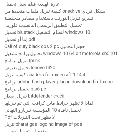
غارة الهندية فيلم سيل تحميل
كيفية تنزيل ملفات متعددة من onedrive بشكل فردي
تسريع تنزيل التورنت باستخدام مصادر منخفضة
تحميل التطبيق الرسمي اليانصيب فلوريدا
تحميل blustack لنظام التشغيل windows 10
إما أو تحميل pdf
Call of duty black ops 2 pc حجم التحميل
تحميل برامج تشغيل windows 10 64 bit motorola sb5101
تنزيل برنامج tplink
تحميل تعريف lenovo t420
كيفية تنزيل shaders for minecraft 1.14.4
برنامج adobe flash player plug in download firefox pc
تحميل برنامج gta6 pc
تنزيل إصدار bitdefender crack
لماذا لا تظهر خرائط ماين كرافت التي تم تنزيلها
تحميل نافذة 10 المؤسسة تيربارو النهائي
Pdf لا يظهر تحت التنزيلات
تنزيل bharat gas logo hd image of pos
يقدم لي تحميل مجاني