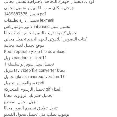
كوداك ديجيتال جوهرة البخاخة الاحترافية تحميل مجاني
جوجل سكاي ماب للكمبيوتر تحميل مجاني
1439887675 تحميل pdf
تحميل إدارة تطبيقات lexmark
لا تور مونتبارناس infernale تحميل سيل
تحميل كيفية تدريب التنين الخاص بك 2 مجانا
كتاب النصوص اللاهوتي للعهد الجديد تحميل مجاني
موقع تحميل لعبة مجانية
Kodil repository zip file download
تنزيل pandora ++ ios 11
تحميل سيل سوبرانو سلسلة 1
تنزيل tsv video file converter مجانًا
تحميل gta san andreas version 1.0
فيجوالفورس تحميل pdf
تحميل الرسوم المتحركة gif الغذاء
تحميل حلم بابا الروبوت مجانا
تنزيل محول المقطع
تنزيل تطبيق تصميم الصور مجانًا
يوتيوب يطلب مني تحميل محول الفيديو