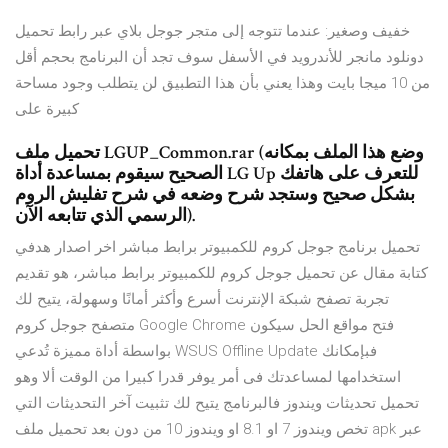
خفيف وصغير: عندما تتوجه إلى متجر جوجل بلاي عبر رابط تحميل
دونلود مانجر للأندرويد في الأسفل سوف تجد أن البرنامج بحجم أقل
من 10 ميجا بايت وهذا يعني بأن هذا التطبيق لن يتطلب وجود مساحة
كبيرة على
تحميل ملف LGUP_Common.rar (وضع هذا الملف بمكانه
الصحيح سيقوم بمساعدة أداة LG Up للتعرف على هاتفك
بشكل صحيح وستجد شرح وضعه في شرح تفليش الروم
الرسمي الذي تتابعه الآن).
تحميل برنامج جوجل كروم للكمبيوتر برابط مباشر اخر اصدار هدفي
كتابة مقال عن تحميل جوجل كروم للكمبيوتر برابط مباشر، هو تقديم
تجربة تصفح شبكة الإنترنت أسرع وأكثر أمانًا وسهولة، يتيح لك
متصفح جوجل كروم Google Chrome فتح مواقع الحل سيكون
بواسطة أداة مميزة تُدعي WSUS Offline Update فبإمكانك
استخدامها لمساعدتك فى أمر يوفر قدرا كبيرا من الوقت ألا وهو
تحميل تحديثات ويندوز فالبرنامج يتيح لك تثبيت آخر التحديثات التي
تخص ويندوز 7 او 8.1 او ويندوز 10 من دون بعد تحميل ملف apk عبر