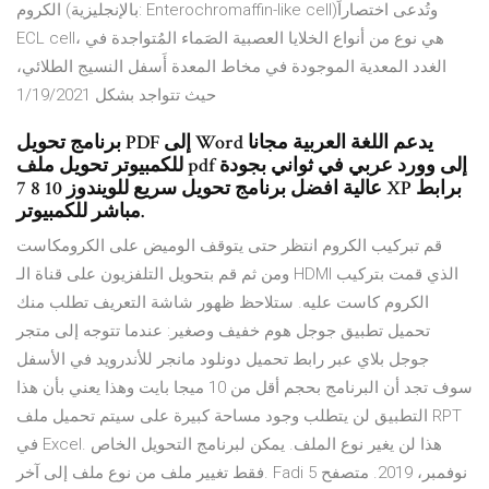
الكروم (بالإنجليزية: Enterochromaffin-like cell)‏ وتُدعى اختصاراً
ECL cell، هي نوع من أنواع الخلايا العصبية الصَماء المُتواجدة في
الغدد المعدية الموجودة في مخاط المعدة أَسفل النسيج الطلائي،
حيث تتواجد بشكل 1/19/2021
برنامج تحويل PDF إلى Word يدعم اللغة العربية مجانا
للكمبيوتر تحويل ملف pdf إلى وورد عربي في ثواني بجودة
عالية افضل برنامج تحويل سريع للويندوز 10 8 7 XP برابط
مباشر للكمبيوتر.
قم تبركيب الكروم انتظر حتى يتوقف الوميض على الكرومكاست
ومن ثم قم بتحويل التلفزيون على قناة الـ HDMI الذي قمت بتركيب
الكروم كاست عليه. ستلاحظ ظهور شاشة التعريف تطلب منك
تحميل تطبيق جوجل هوم خفيف وصغير: عندما تتوجه إلى متجر
جوجل بلاي عبر رابط تحميل دونلود مانجر للأندرويد في الأسفل
سوف تجد أن البرنامج بحجم أقل من 10 ميجا بايت وهذا يعني بأن هذا
التطبيق لن يتطلب وجود مساحة كبيرة على سيتم تحميل ملف RPT
في Excel. هذا لن يغير نوع الملف. يمكن لبرنامج التحويل الخاص
فقط تغيير ملف من نوع ملف إلى آخر. Fadi 5 نوفمبر، 2019. متصفح