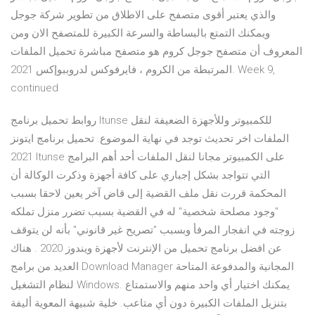
والذي يعتبر أقوى متصفح على الاطلاق من تطوير شركة جوجل
ويمكنك التمتع بالبساطة والسرعة الكبيرة للمتصفح الان ومن
المعروف أن متصفح جوجل كروم هو متصفح مباشرة تحميل الملفات
المرتبطة من الكروم ، فايرفوكس لدروببوإكس 2021. Week 9,
continued
روابط تحميل برنامج Itunse للكمبيوتر وللأجهزة الضعيفة لنقل
الملفات اخر تحديث توجد في نهاية الموضوع. تحميل برنامج ايتونز
2021 Itunse على الكمبيوتر مجانا لنقل الملفات أحد أهم البرامج
التي تتواجد بشكل إجباري على كافة أجهزة وذكرت الوكالة أن
المحكمة قررت نقل ملف القضية إلى قاض آخر يعين لاحقا بسبب
"وجود مصلحة شخصية" له في القضية بسبب تضرر منزل تملكه
زوجته في انفجار المرفأ وبسبب "تصريح غير قانوني" بأنه لن يتوقف
عن افضل برنامج تحميل من الإنترنت لأجهزة ويندوز 2020 . هناك
العديد من برامج Download Manager المجانية والمدفوعة المتاحة
لنظام التشغيل Windows. يمكنك اختيار أي واحد منهم والاستمتاع
بتنزيل الملفات الكبيرة دون أي متاعب. خلية شبيهة المعوية أليفة