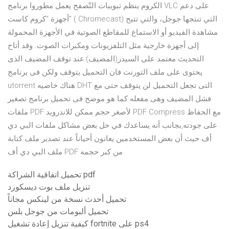
الكروم ينظم تبويبات التّصفح يعمل مطوروا برنامج VLC على دعم
أجهزة “كروم كاست” ( Chromecast) التي تنتجها جوجل، والتي تتيح
مشاهدة الفيديو أو الاستماع للمقاطع الصوتية في الأجهزة المحمولة
إلى أجهزة خارجية مثل التلفزيونات ومكبرات الصوت. وقد أتاح
التحديث معتمد على السيدز(المضيف):عند توقف المضيف الذى
يحتوى على ملف التورنت فان التحميل يتوقف ولكن فى برنامج
utorrent هناك خاصيه DHT التى تجعل التحميل لن يتوقف حتى مع
فشل المضيف وهى مفعله كما هو موضح فى تحميل برنامج تصغير
ملفات PDF لأصغر حجم ممكن للاندرويد PDF Compress مع الحفاظ
على جودته,بجانب أنه يساعدك في حل بعض مشاكل ملفات البي دي
أف.حيث أن بعض المستخدمين يعانون أحياناً عند تصدير ملف كتابة
ملف البي دي أف PDF من كبر حجمه
تحميل اتفاقية الشراكة pdf
تنزيل ملف بوت ديسكورد
تحميل أحدث نسخة من لينكس مجاناً
تحميل ألبومات من جوجل بلس
كيفية تنزيل إعادة تشغيل fortnite على ps4