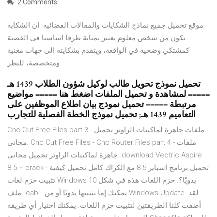
2 Comments
موقع تحميل جميع نماذج الشكايات والمقالات القضائية. ان الشكاية
تكون من شخص معلوم يعتبر بمثابة طرفا اساسيا في القضية
كمشتكي وضحية في الواقعة، ويتقدم بشكايته الى جهات معنية
ومتخصصة، للنظر
تحميل نموذج تحويل طالب لوكيل شؤون الطلاب 1439 هـ
===== لمشاهدة و تحميل الملفات اضغط هنا ===== مواضيع
مرتبطة ===== تحميل نموذج بيان اطلاع الموظفين على
التعاميم 1439 هـ; تحميل نموذج الخطة الفصلية للتجارب
Cnc Cut Free Files part 3 - ملفات جاهزة لماكينات الراوتر تحميل
مجانى. Cnc Cut Free Files - Cnc Router Files part 4 - ملفات
جاهزة لماكينات الراوتر تحميل مجانى. download Vectric Aspire
8.5 + crack - تحميل برنامج اسباير 8.5 مع الكراك كامل تحميل كيفية
تثبيت حزم لغات Windows 10 يدويًا؟. حزم اللغات هذه في شكل
ملف "cab". يمكنك إما تثبيتها يدويًا أو من Windows Update. لقد
أضفت كلتا الطريقتين لتثبيت حزم اللغات. يمكنك اختيار أي طريقة