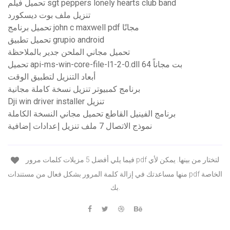
تحميل فيلم sgt peppers lonely hearts club band
تنزيل ملف بوت ديسكورد
تحميل برنامج john c maxwell pdf مجانًا
تحميل تطبيق grupio android
تحميل مجاني الملحن جدير بالملاحظة
تحميل api-ms-win-core-file-l1-2-0.dll 64 بت مجاناً
أبعاد التنزيل لتطبيق الوقت
برنامج كمبيوتر تنزيل نسخة كاملة مجانية
Dji win driver installer تنزيل
برنامج الفينيل القاطع تحميل مجاني النسخة الكاملة
نموذج الاتصال 7 ملف تنزيل إعدادات إضافية
فيما يلي أفضل 5 مزيلات كلمات مرور pdf لتختار من بينها. يمكن لأي
منها مساعدتك في إزالة كلمة المرور بشكل فعال من مستندات pdf الخاصة
بك.