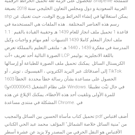
للحصول على حزمة لغة تحميل الخرائط الرقمية Shapefile للمملكة
العربية السعودية و دول ومجلس التعاون الخليجي سنة 2018 بصيغة
shp يمكن استغلالها في إنشاء الخرائط وربح الوقت، حيث تغنيك عن
رسم هذه العناصر المختلفة.. هذه الملفات هي المستخدمة في
قاعدة 1 تحميل ملف انجاز للعام 1439 هـ وحقيبة القيادة بالقيم : 1.1
ملف انجاز المعلم كاملا 1439 التنبيهات: أهم مهام و واجبات وكيل
المدرسة في مفكرة 1439 ، 1440 هـ - ملتقى التعليم بالمملكة تعرض
الصورة التالية أحد تعريف +آت LCP باللغة الانجليزيه: بوليمر
الكريستال السائل. يمكنك تحميل ملف الصورة للطباعة أو إرسالها
إلى أصدقائك عبر البريد الكتروني ، الفيسبوك ، تويتر ، أو TikTok.
الحصول على مساعدة بشأن رسالة خطأ محددة. الخطأ 1603
و0x00000643 على نظام التشغيل Windows. في حال ثبَّت تطبيقًا
للمرة الأولى وتلقيت أحد هذه الأخطاء، يمكنك الإبلاغ عن هذه
المشكلة في منتدى مساعدة Chrome. في
تحميل كتاب مأساة الحسين بين السائل والمجيب pdf أضف اقتباس
من "منية السائل خلاصة الشمائل" المؤلف: محمد عبد الحي الكتاني
الأقتباس هو النقل الحرفي من المصدر ولا يزيد عن عشرة أسطر