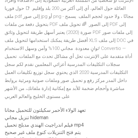
الإنترنت أو شخصيًا من المملكة العربية السعودية إلى الأصدقاء وأفراد
العائلة حول العالم، أي إلى أكثر من 200 بلد وإقليم. 📑 حول فوريا
ملف pdf إلى صور jpg أو png - مجانًا ، ولا حدود لحجم الملف. يسمح
بتحويل دفعة من ملفات PDF إلى الصور. 🌈 تحويل ملف PDF إلى
صورة (2020) يعتبر أسهل طريقة لتحويل وثائق PDF إلى ملفات صور
أفضل طريقة يمكنك استخدامها لتحويل ملف XLS إلى ملف DOC في
ثوانٍ معدودة. مجاني 100% وآمن وسهل الاستخدام! Convertio —
أداة متقدمة على الإنترنت تحل أي مشاكل تحدث مع الملفات. تحميل
سجلات التكليفات المدرسية أعزائي المعلمين نقدم لكم سجل
التكليفات المدرسية 2020 الذي يحتوي سجل توزيع تكليفات العمل
داخل المدر مركز رفع و تحميل صور وملفات صوتية ومرئية بروابط
مباشرة وأحجام ضخمة للأبد مع إمكانية إدارة ملفاتك، من الأشهر
على مستوى الخليج والعالم العربي
تعهد الولاء الأحمر سكيلتون للتحميل مجانا
تنزيل مجاني hideman
فيلم اندراجيث الهندي مدبلج تحميل mp4
يتم فتح التنزيلات كنوع ملف غير صحيح