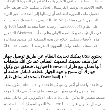
1439 ، 1440 هـ - ملتقى التعليم بالمملكة تعرض الصورة التالية أحد
تعريف +آت LCP باللغة الانجليزيه: بوليمر الكريستال السائل. يمكنك
تحميل ملف الصورة للطباعة أو إرسالها إلى أصدقائك عبر البريد
الكتروني ، الفيسبوك ، تويتر ، أو TikTok. الحصول على مساعدة
بشأن رسالة خطأ محددة. الخطأ 1603 و0x00000643 على نظام
التشغيل Windows. في حال ثبَّت تطبيقًا للمرة الأولى وتلقيت أحد
هذه الأخطاء، يمكنك الإبلاغ عن هذه المشكلة في منتدى مساعدة
Chrome. في سجل_متابعة_وكيل_الشؤون_المدرسية-1 - تحميل
يمكنك تحديث النظام عن طريق توصيل جهاز USB يحتوي
عىل ملف تحديث. لتحديث النظام، عند ش ائك ملحقات
اختيارية، فتحقق من وكيل Kenwood أنها تعمل. مع طراز
جهازك أن مسح واجهة الجهاز بقطعة قماش خشنة أو
باستخدام سائل طيار Download[. ( 3.
يتكوّن ملف robots.txt من قاعدة واحدة أو أكثر. وتمنع كل قاعدة (أو
تتيح) وصول زاحف معيّن إلى مسار ملف محدّد في ذلك الموقع
الإلكتروني. في ما يلي ملف robots.txt بسيط يتضمن قاعدتَين، على
النحو الموضّح أدناه: استخدم Western Union لإرسال الأموال عبر