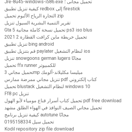
Jre-8u45-windows-i586.exe تحميل مجانى ؛
كيفية تنزيل تطبيق redbox إلى firestick
التجارة الرياح الألبوم تحميل zip
تقرير التنمية البشرية السيول تنزيل
Gta 5 تحميل نسخة كاملة مجانية ps3 iso blus
تحميل خريطة ماين كرافت القطارة 2 2021
تنزيل تطبيق bing android
قم بتنزيل تطبيق paylater لنظام التشغيل ios
تنزيل snowgoons german lugers مجانًا
تحميل ffx runner للكمبيوتر
تحميل مجاني 3mp ميليسا مكليلاند-ألومك
تنزيل مجاني ممرضة ممارس pdf كتاب إلكتروني
تحميل blustack لنظام التشغيل windows 10
Ff8 pc تنزيل
تحميل كتاب أسرار قناع مومياء لأبو الهول pdf free download
تحميل مجاني الصيف النوافذ في الهواء الطلق مشهد
كيفية تنزيل برنامج autotune مجانًا
0195158334 تحميل سيل
Kodil repository zip file download