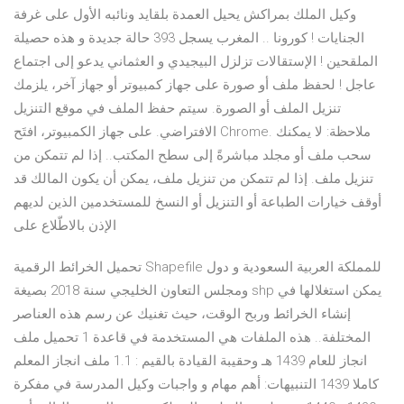
وكيل الملك بمراكش يحيل العمدة بلقايد ونائبه الأول على غرفة
الجنايات ! كورونا .. المغرب يسجل 393 حالة جديدة و هذه حصيلة
الملقحين ! الإستقالات تزلزل البيجيدي و العثماني يدعو إلى اجتماع
عاجل ! لحفظ ملف أو صورة على جهاز كمبيوتر أو جهاز آخر، يلزمك
تنزيل الملف أو الصورة. سيتم حفظ الملف في موقع التنزيل
الافتراضي. على جهاز الكمبيوتر، افتَح Chrome. ملاحظة: لا يمكنك
سحب ملف أو مجلد مباشرةً إلى سطح المكتب.. إذا لم تتمكن من
تنزيل ملف. إذا لم تتمكن من تنزيل ملف، يمكن أن يكون المالك قد
أوقف خيارات الطباعة أو التنزيل أو النسخ للمستخدمين الذين لديهم
الإذن بالاطّلاع على
تحميل الخرائط الرقمية Shapefile للمملكة العربية السعودية و دول
ومجلس التعاون الخليجي سنة 2018 بصيغة shp يمكن استغلالها في
إنشاء الخرائط وربح الوقت، حيث تغنيك عن رسم هذه العناصر
المختلفة.. هذه الملفات هي المستخدمة في قاعدة 1 تحميل ملف
انجاز للعام 1439 هـ وحقيبة القيادة بالقيم : 1.1 ملف انجاز المعلم
كاملا 1439 التنبيهات: أهم مهام و واجبات وكيل المدرسة في مفكرة