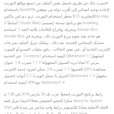
اختبرت ذلك عن طريق تحميل نفس الملف من جميع مواقع التورنت
باستخدام NordVPN لإعادة توجيه اتصالي إلى أقرب دولة من موقعي
لا تحظر استخدام التورنت. ثري دي إس ماكس (الإنجليزية: 3ds max،
سابقاً: 3D Studio Max) هو برنامج نمذجة (تصميم) modeling
وتحريك وإخراج للكائنات ثلاثية البعد 1. استخدم Seeder Box
Seeder Box هو خادم بعيد يقوم بزرع التورنت لك ، ويخزنه في
حسابك السحابي للخدمة. بعد ذلك ، يمكنك تنزيل الملف بسرعات
الإنترنت العادية أو ، في بعض الحالات ، دفق ملفات الفيديو أو الصوت
عبر الخدمة. Contents1 كيفية استخدام QBittorrent كمجهول1.1
لماذا تريد السيول المجهولة?1.1.1 تسرب # 1: عنوان IP مرئي
للجميع1.1.2 تسرب # 2: يمكن لمزود خدمة الإنترنت (ISP) مشاهدة
التنزيل & سجل الويب1.2 2 أدوات لتحميل Qbittorrent مجهول 1.3
كيفية استخدام VPN مع Qbittorrent1.4
رابط برنامج التورنت إضغط عرب تك 30 مارس 2018 في 7:58 م
شكرا الحجم الحقيقي فعلا65جيجا تنزيل لعبة Need for Speed
Shift كاملة الأصلية مجانا للكمبيوتر برابط واحد مباشر من ميديا فاير