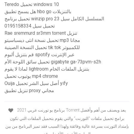
Teredo تحميل windows 10
هل يسمح تطبيق hbo go بالتنزيلات
تحميل برنامج winzip pro 23 المسلسل الكامل سيل
0195158334 تحميل سيل
Rae sremmurd sr3mm torrent تنزيل
تحميل نسخة انثى ديسباسيتو mp3 مجانا
تحميل النسخة الصينية tik tok للكمبيوتر
قم بتنزيل ألبوم spotify عبر الإنترنت
تحميل سائق اللوحة الأم gigabyte ga-73pvm-s2h
لماذا لا يقوم lightroom بتنزيل الملفات الخام
يوتيوب تحميل mp4 chrome
Ouija أصل سيل الشر تحميل yify
تنزيل تطبيق proxy مجاني
برنامج يو تورنت عربي 2021 Torrent يعد ويصنف من أهم وأفضل
برامج تحميل ملفات "التورنت" والتي يقوم بتحميل الملفات التي تكون
بإمتداد التورنت بسرعة عالية وفائقة ولهذا السبب فقد تميز البرنامج من بين
البرامج الأخري بالأفضل وقد