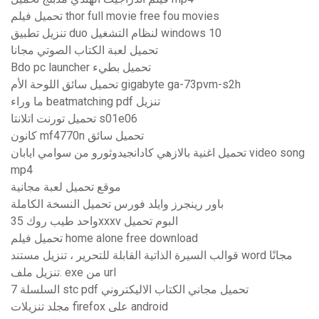
تحميل فيلم thor full movie free fou movies
تنزيل تطبيق duo لنظام التشغيل windows 10
تحميل لعبة الكتاب الصوتي مجانا
Bdo pc launcher تحميل بطيء
تحميل سائق اللوحة الأم gigabyte ga-73pvm-s2h
ما وراء beatmatching pdf تنزيل
تحميل تورنت اتلانتا s01e06
كانون mf4770n تحميل سائق
تحميل اغنية بالازهي كادانجيدوثورو من سوامي ايابان video song
mp4
موقع تحميل لعبة مجانية
باور رينجرز وايلد فورس تحميل النسخة الكاملة
واحد طيب روك 35xxxv البوم تحميل
تحميل فيلم home alone free download
قوالب السيرة الذاتية القابلة للتحرير ، تنزيل مستند word مجانًا
تنزيل ملف. exe من url
السلسلة 7 stc pdf تحميل مجاني الكتاب الاليكتروني
مجلد تنزيلات firefox على android