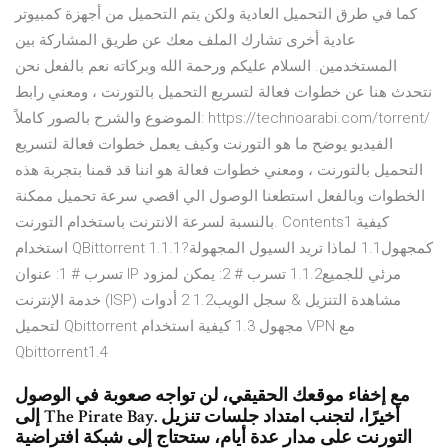
كما في طرق التحميل العادية ولكن يتم التحميل من أجهزة كمبيوتر
عادية أخرى تشارك الملف معك عن طريق المشاركة بين
المستخدمين. السلام عليكم ورحمة الله وبركاته نعم بالفعل نحن
نتحدث هنا عن خطوات فعالة لتسريع التحميل بالتورنت ، ومعني رابط
الموضوع والشرح بالصور كاملاً: https://technoarabi.com/torrent/
الفيديو يوضح ما هو التورنت وكيف يعمل خطوات فعالة لتسريع
التحميل بالتورنت ، ومعني خطوات فعالة هو اننا قد قمنا بتجربة هذه
الخطوات وبالفعل استطعنا الوصول الي اقصي سرعة تحميل ممكنة
بالنسبة لسرعة الانترنت باستخدام التورنت. Contents1 كيفية
استخدام QBittorrent كمجهول1.1 لماذا تريد السيول المجهولة?1.1.1
تسرب # 1: عنوان IP مرئي للجميع1.1.2 تسرب # 2: يمكن لمزود
خدمة الإنترنت (ISP) مشاهدة التنزيل & سجل الويب1.2 2 أدوات
لتحميل Qbittorrent مجهول 1.3 كيفية استخدام VPN مع
Qbittorrent1.4
مع إخفاء موقعك الحقيقي، لن تواجه صعوبة في الوصول
إلى The Pirate Bay. أخيرًا، لتجنب امتداد جلسات تنزيل
التورنت على مدار عدة أيام، ستحتاج إلى شبكة افتراضية