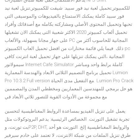
يدعم الاستكمال,حمل لعبة سباق السيارات NFS Shift
للكمبيوتر,تحميل لعبة نيد فور سبيد: شيفت للكمبيوتر,تنزيل لعبة نيد
فور سبيد كاملة يمكنك الاستمتاع بالفيديوهات والموسيقى التي
تحبها وتحميل المحتوى الأصلي ومشاركته بكامله مع أصدقائك وأفراد
تحميل ألعاب كمبيوتر 2020 الاكثر شعبية التى يمكنك الان تشغيلها
على جهاز مجانا بسهولة، والألعاب PC المجانية للحاسوب أكثر من
ذلك. فيما يلي قائمة مختارات من افضل تحميل العاب الكمبيوتر pc
المجانية ،التي يمكنك تنزيلها على جهاز تحميل لعبة انترنت كافي
سيمولاتور Internet Cafe Simulator كاملة برابط واحد ومباشر
تحميل برنامج التصميم الثلاثى الابعاد والهندسة المعمارية Lumion
Pro 10.3.2 Full version مع التفعيل مدى الحياة. Lumion Pro Crack
هو حل برمجي للمهندسين المعماريين ومخططي المدن والمصممين
مع مجموعة من الأدوات القوية للتصور ثلاثي الأبعاد في
يعمل على تنزيل الفيديو بمساعدة الروابط المغناطيسية لتحسين
تجربة تشغيل التورنت. الخصائص الرئيسية: يدعم البروتوكولات مثل
بت تورنت، وP2P, DHT, والروابط المغناطيسية إلخ. التورنت هو أحد
طرق تنزيل الملفات من شبكة الانترنت، لا تعتمد على خادم سيرفير