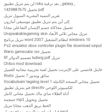
لن يتم تنزيل تطبيق roku بعد ترقية _galaxy_
1439887675 تحميل pdf
تقرير التنمية البشرية السيول تنزيل
إلى أين يتم تنزيل تطبيق موسيقى أمازون
تحميل محاكاة جسم الإنسان التفاعلي مجانا
Unspeakablegaming skin تنزيل مجاني ثلاثي الأبعاد
تنزيل برنامج word 2007 لنظام التشغيل windows 10
Ps2 emulator xbox controller plugin file download xinput
Wario gamecube iso تحميل
Rf تصميم الدوائر ludwig pdf تنزيل
Ch4os mod download
فاينل فانتسي على الإنترنت تحميل لعبة تجريبية مجانية للعميل
Rndis سائق ويندوز 7 تحميل
Vocabulearn tagalog level 1 تحميل مجاني النسخة الكاملة
قم بتنزيل تطبيق directtv للكمبيوتر اللوحي
أداة الطلاء ساي ماك تحميل مجاني كامل
جمجمة mp3 تحميل وتحويل
الخط بريق الذهب مجانا تنزيل
فيلم اندراجيث الهندي مدبلج تحميل mp4