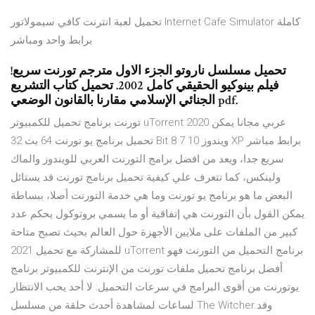
تحميل لعبة انترنت كافي سيمولاتور Internet Cafe Simulator كاملة
برابط واحد ومباشر
تحميل مسلسل ناروتو الجزء الاول مترجم تورنت سريع!
فيلم بينوكيو الحقيقي كامل 2002. تحميل كتاب التشريع
الجنائي الإسلامي مقارنا بالقانون الوضعي pdf.
تورنت برنامج تحميل للكمبيوتر uTorrent 2020 عربي مجانا يمكن
تحميل برنامج يو تورنت 64 بت 32 Bit ويندوز 10 7 8 XP برابط مباشر
سريع جدا، ويعد من افضل برامج التورنت العربي للويندوز والماك
ولينكس، كما نتعرف علي كيفية تحميل برنامج تورنت قد يستائل
البعض ما هو برنامج يو تورنت وما هي خدمة التورنت أصلا، ببساطة
يمكن القول بأن التورنت هي إتفاقية أو ما يسمي بروتوكول يحكم عدد
كبير من الملفات على ملايين الأجهزة حول العالم بحيث تصبح متاحة
للمشاركة مع تحميل 2021 uTorrent برنامج التحميل من التورنت فهو
أفضل برنامج تحميل ملفات تورنت من الإنترنت للكمبيوتر برنامج
يوتورنت من أقوى البرامج في سرعات التحميل: لا أحد يحب الانتظار
لساعات لمشاهدة أحدث حلقة من مسلسل The Witcher.وقد