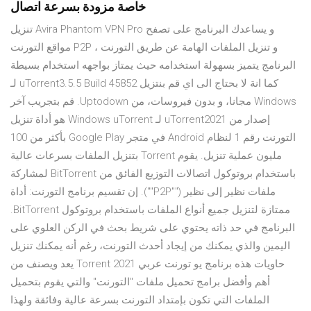
خاصة مزودة بسرعة اتصال
تنزيل Avira Phantom VPN Pro و يساعدك البرنامج على تصفح
مواقع التورنت P2P و تنزيل الملفات الهامة عن طريق التورنت ،
البرنامج يتميز بسهولة استخدامه حيث يمتاز بواجهه استخدام بسيطة
كما انة لا بحتاج الى اي ‫قم بنتزيل uTorrent3.5.5 Build 45852 لـ
Windows مجانا، و بدون فيروسات، من Uptodown. قم بتجريب آخر
إصدار من uTorrent2021 لـ Windows uTorrent هو أداة تنزيل
التورنت رقم 1 لنظام Android في متجر Google Play بأكثر من 100
مليون عملية تنزيل. يقوم Torrent بتنزيل الملفات بسرعات عالية
باستخدام بروتوكول اتصالات التوزيع الفائق من BitTorrent لمشاركة
ملفات نظير إلى نظير (""P2P""). إن تقسيم برنامج التورنت: أداة
ممتازة لتنزيل جميع أنواع الملفات باستخدام بروتوكول BitTorrent.
البرنامج في حد ذاته يحتوي على شريط بحث في الركن العلوي على
اليمين والذي يمكنك من إيجاد أحدث التورنت، رغم أنه يمكنك تنزيل
حاويات هذه برنامج يو تورنت عربي 2021 Torrent يعد ويصنف من
أهم وأفضل برامج تحميل ملفات "التورنت" والتي يقوم بتحميل
الملفات التي تكون بإمتداد التورنت بسرعة عالية وفائقة ولهذا