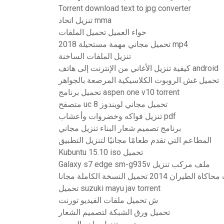
Torrent download text to jpg converter
تنزيل اتحاد mma
حواء العميل تحميل الملفات
تحميل مجاني مهمة مستحيلة 2018 mp4
تنزيل الملفات الساخنة
كيفية تنزيل الأغاني من الإنترنت إلى هاتف android
تحميل غش الروبوت الكلاسيكية المرصعة بالجواهر
تحميل برنامج aspen one v10 torrent
متصفح uc تحميل مجاني لويندوز 8
تنزيل فواكه وخضروات وأعشاب pdf
برنامج تصميم شعار البناء تنزيل مجاني
المطاعم التي تقدم طعامًا مجانيًا لتنزيل التطبيق
Kubuntu 15.10 iso تحميل
Galaxy s7 edge sm-g935v ملف مركب تنزيل
 2014 تحميل النسخة الكاملة مجانا
تحميل suzuki mayu jav torrent
ش تحميل ملفات الفيديو تورنت
تحميل ورق الشبكة لتصميم الشعار