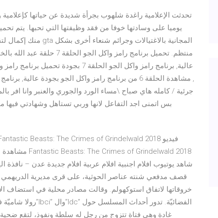
تحدثت الإعلامية راغدة شلهوب بجرأة شديدة عن حياتها كإعلامية 
يوميا على وسادتها خوفا من فقد وظيفتها التي تحبها. يتم تحمي
منك إكمال لتقدم إضافي ف
, مشاهدة الحلقة 6 من برنامج رامز واكل الجو بجودة عالي
جرئية / كامله هاي صباح \مساء الورد والجوري والعنبر وانا افر ب
بس اتمنى اجد التفاعل لانها وربي تستاهل وشهادتي فيها م
شاهد يوتيوب افلام اجنبية افلام عربية افلام جديدة عدن – نافذة 
قصف مدفعي شنته عناصر الحوثية، على قرى مديرية الدريهمي ا
خروقاتها لاتفاق استوكهولم. وقالت مصادر محلية في استضاف الإعل
رولا شاميّة في حلقة ه
غادة وهي فتاة تتزوج من رجل له سلطة ونفوذ، لتقع ضحية