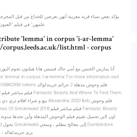
يؤكد بعض نساء قرية مغربية أنهن تعرضن للخداع من قبل المخرج
علمهن" في فيلم "العيون الجافة" الذي يعرض حاليا في صالات السينما المغربية.
tribute 'lemma' in corpus 'i-ar-lemma'
/corpus.leeds.ac.uk/list.html - corpus
أنا يمارس الجنس مع أمي جاك فينيس هانا هيلتون نجوم البورن
orpus size: 193842936 tokens
18
دمبلدور ، يقف أمام المرآة في فيلم Fantastic Beasts ، يرى جريندلفالد.