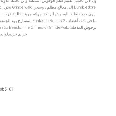
جرائم جريندلوالد , جريندلڤولد 2 الجزء الثاني , وحوش مذهلة وأين تجدها
تحميل برامج