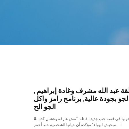
 برنامج رامز واكل الجو الحلقة 6 حلقة عبد الله مشرف وغادة إبراهيم ,
مز واكل الجو بجودة عالية, برنامج رامز واكل
الجو الح
وردت الفنانة ريم البارودي عن سؤال الإعلامي عمرو خليل عن دخولها في قصة حب جديدة قائلة: "مش عارفة وعشان كده
مبحبش الهواء" مؤكدة أن حياتها الشخصية خط أحمر.