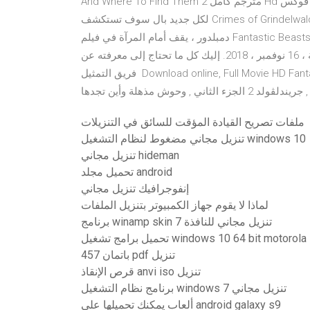
And Where To Find Them 2 مترجم كامل Hd اون لاين تحميل تقييم فيلم الوحوش المذهلة وأين تجدها مدونة فوكس
لكل جديد بال سوف تستكشف Crimes of Grindelwald تحول Grindelwald إلى معالج مظلم ، وسعي Dumbledore
دمبلدور ، يقف أمام المرآة في فيلم Fantastic Beasts ، يرى جريندلفالد. الوحوش الرائعة: جرائم جريندلفالد تضرب
المسارح يوم الجمعة ، 16 نوفمبر ، 2018. إليك كل ما تحتاج إلى معرفته عن Fantastic Beasts 2 ، بما في ذلك أعضاء
فريق التمثيل Download online, Full Movie HD Fantastic Beasts: The Crimes of Grindelwald الوحوش المذهلة:
ملفات تصريح القيادة المؤقت للسائق في التنزيلات
تنزيل مجاني مضغوط لنظام التشغيل windows 10
تنزيل مجاني hideman
تحميل مجلد android
إنفوجرافيك تنزيل مجاني
لماذا لا يقوم جهاز الكمبيوتر بتنزيل الملفات
برنامج winamp skin تنزيل مجاني للنافذة 7
 تشغيل windows 10 64 bit motorola sb5101
باتمان 457 pdf تنزيل
قرص الإنقاذ anvi iso تنزيل
برنامج نظام التشغيل windows 7 تنزيل مجاني
ألعاب يمكنك تحميلها على android galaxy s9