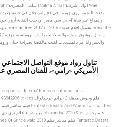
والمذاع عبر قناة 'إم بي سي مصر'. ودخلت الفنانة أروي جود
وعلق
والعنبر وانا افر بالمننتديات لقيت هالقصة بصراحة جنان وروم
تناول رواد موقع التواصل الاجتماعي
الأمريكي «رامي»، للفنان المصري عم
n corpus 'i-ar-lemma' For more information visit
orpus size: 193842936 tokens
18