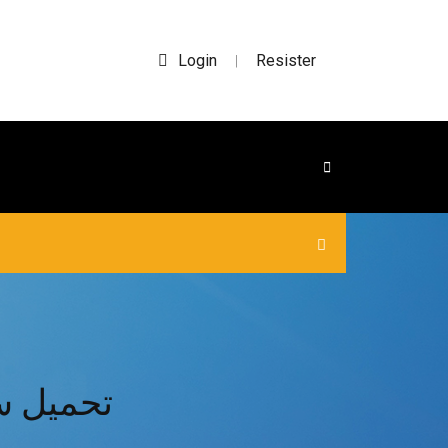
Login
Resister
|
وحوش رائعة وجرائم جريندلفالد