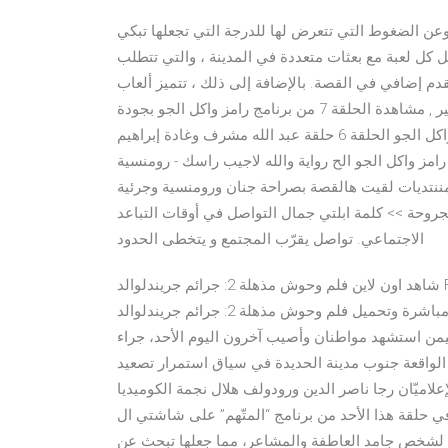
وعن الضغوط التي تتعرض لها للدرجة التي تجعلها تبكي
ل كل لعبة مع بعثات متعددة في المدينة ، والتي تتطلب
ي القصة. بالإضافة إلى ذلك ، تتميز ألعاب gta المجانية بالاغتيالات وجرائم شنعاء أخرى بشكل
منتظم. تحميل برنامج رامز واكل الجو الحلقة 7 حلقة عبد الله بالخير , مشاهدة الحلقة 7 من برنامج رامز واكل الجو بجودة
عالية, برنامج رامز واكل الجو الحلقة 7 بجودة تحميل برنامج رامز واكل الجو الحلقة 6 حلقة عبد الله مشرف وغادة إبراهيم
ة, برنامج رامز واكل الجو الح رواية والله لاجيب راسك - رومنسية
المننتديات لقيت هالقصة بصراحة جنان ورومنسية وجرئية
جروحة >> كلمة ابلتي جمال التواصل في أوقات التباعد
الاجتماعي. تواصل يقرّب المجتمع و يتخطى الحدود
شاهد اون لاين فلم وحوش مذهلة 2: جرائم جريندلوالد Fantastic Beasts: The Crimes of Grindelwald 2018 فيديو
مشاهدة مباشرة وتحميل فلم وحوش مذهلة 2: جرائم جريندلوالد Fantastic Beasts: The Crimes of Grindelwald 2018
اليمن استشهد مواطنان وأصيب آخرون اليوم الأحد، جراء
لواقعة جنوب مدينة الحديدة في سياق استمرار تصعيد
اميّان رجا ناصر الدين ورودولف هلال نجمة الكوميديا
ذا الأحد من برنامج “المتّهم” على شاشتي ال”lbci” وال”ldc” الفضائيّة. تدور أحداث المسلسل حول
 لشخص جامد العاطفة والمشاعر، مما جعلها تبحث عن