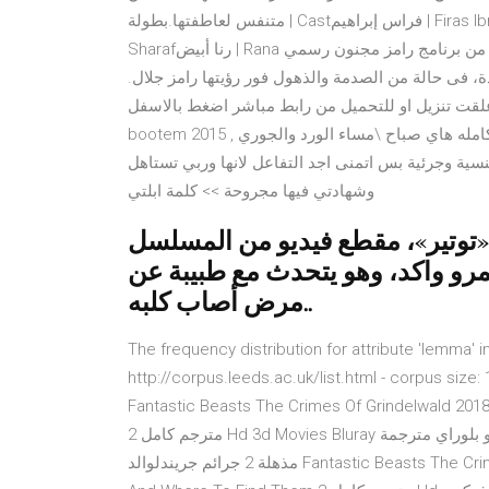
متنفس لعاطفتها.بطولة | Castفراس إبراهيم | Firas Ibrahimسلمى المصري | Salma Almasriوائل شرف | Wael
Sharafرنا أبيض | Rana وقعت النجمة أروي جودة ، فى فخ رامز جلال فى حلقة جديدة من برنامج رامز مجنون رسمي
ة، فى حالة من الصدمة والذهول فور رؤيتها رامز جلال.
ت تنزيل او للتحميل من رابط مباشر اضغط بالاسفل download free 2017 or 2018 تحميل افلام جديدة press the
bootem 2015 , رسائل , وشوق , رواية والله لاجيب راسك - رومنسية جرئية / كامله هاي صباح \مساء الورد والجوري
نسية وجرئية بس اتمنى اجد التفاعل لانها وربي تستاهل
وشهادتي فيها مجروحة >> كلمة ابلتي
 «توتير»، مقطع فيديو من المسلسل
رو واكد، وهو يتحدث مع طبيبة عن
مرض أصاب كلبه..
The frequency distribution for attribute 'lemma' i
http://corpus.leeds.ac.uk/list.html - c فلم وحوش مذهلة 2 جرائم جريندلوالد
Fantastic Beasts The Crimes Of Grindelwald 20 فيلم مباشر فيلم Fantastic Beasts And Where To Find Them
2 مترجم كامل Hd 3d Movies Bluray بيع و شراء افلام ثري دي و بلوراي مترجمة Alexandria 2020 &nb فلم وحوش
مذهلة 2 جرائم جريندلوالد Fantastic Beasts The Crimes Of Grindelwald 2018 فيلم مباشر فيلم Fantastic Beasts