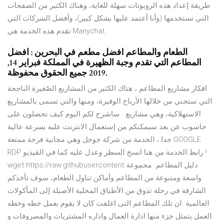
طريقة إعداد هذه الروبوتات سهلة للغاية، وهناك الكثير من الصفحات
التي تستخدمها (وأنا أعتمد عليها بشكل كبير)، وأفضل الشركات التي
تقدم هذه الخدمة هي Manychat.
الطعام والمطاعم افضل مطعم في البحرين : افضل
المطاعم التي تقدم وجبة الظهيرة في المملكة فبراير 14,
2019 جميع الحقوق محفوظة.
افكار مشاريع المطاعم ، هناك الكثير من المشاريع الصّغيرة الناجحة
التي ستجني من خلالها الأرباح الوفيرة، ومنها والتي تسمى بالمشاريع
الاستهلاكية، وهي مشاريع.. ساشرح لكم اليوم كيف تحصلون على
حاسوب عن بعد سيمكنكم من إستعمال الانترنت عليه بسرعة عالية
جدا ، الخدمة من شركة جوجل وهي مجانية فرجة ممتعة GOOGLE
RDP رابط الخدمة من هنا انسخ السطر وعدل عليه كما في الڤيديو !
wget https://raw.githubusercontent دليل المطاعم. مجموعة
واسعة ومتنوعة من المطاعم وأماكن تناول الطعام، سوف تأخذكم
الشارقة في رحلة تذوق من الأطباق المحلية الأصيلة إلى المأكولات
العالمية. ان تلك المطاعم التى اغلقت كان لا يقوم بعمل خطه وخطه
العمل يتمثل جزء منها ادارة العمال واداره المشتريات والمصروفات و