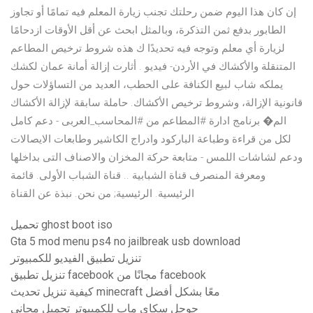
إن كان هذا اليوم ضمن رحلتك تجنب زيارة المعلم فيه تمامًا أو تجاوز
الطابور بدفع ثمن التذكرة، وبالمثل ابحث عن أقل الأوقات ازدحامًا
لزيارة أي معلم وتوجه فيه تحديدًا ك هذه شروط ترخيص المطاعم
المتنقلة والأكشاك في الأردن- فيديو . أثارت إزالة أمانة عمان لكشك
يملكه شاب لبيع الكنافة على الحطب، العديد من التساؤلات حول
قانونية الإزالة، وشروط ترخيص الأكشاك. حاملة سابقة لإزالة الأكشاك
الم� برنامج ادارة #المطاعم من #المحاسب_العربى - دعم كامل
لكل من قراءة وطباعة الباركود وادراج الكاشير وطابعات الايصالات
ودعم لشاشات اللمس - متابعة حركة المخزان والاصناف التى بداخلها
ومعرفة المنصرف قناة الشبابية .. قناة الشباب الأولى. قائمة
الرئيسية. الرئيسية; من نحن. نبذة عن القناة
تحميل ghost boot iso
Gta 5 mod menu ps4 no jailbreak usb download
تنزيل تطبيق الفيديو للكمبيوتر
تنزيل تطبيق facebook مجانًا من facebook
كيفية تنزيل تحديث minecraft معًا بشكل أفضل
جوجل سكاي ماب للكمبيوتر تحميل مجاني