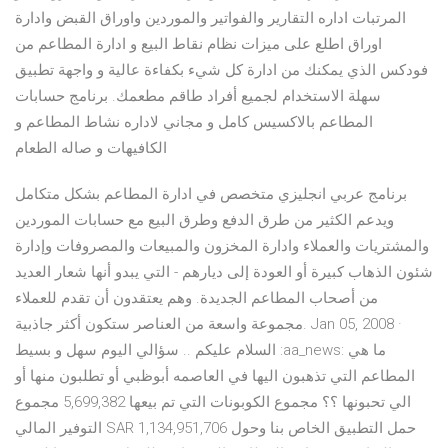
المرتبات اداره التقارير والفواتير والموردين واوراق القبض وادارة
اوراق اطلع على ميزات نظام نقاط البيع و ادارة المطاعم من
فودكس الذي يمكنك من ادارة كل شيء بكفاءة عالية و واجهة تطبيق
سهلة الاستخدام لجميع أفراد طاقم مطعمك. برنامج حسابات
المطاعم بالاكسيس كامل و مجاني لاداره نشاط المطاعم و
الكافيهات و صاله الطعام
برنامج عربي انجليزي متخصص في ادارة المطاعم بشكل متكامل
ويدعم الكثير من طرق الدفع وطرق البيع مع حسابات الموردين
والمشتريات والعملاء وادارة المخزون والمبيعات والمصروفات وإدارة
شئون الذهاب كبيرة أو العودة إلى ديارهم - التي يبدو أنها شعار العديد
من أصحاب المطاعم الجديدة. وهم يعتقدون أن تقدم للعملاء
مجموعة واسعة من العناصر ستكون أكثر جاذبية. Jan 05, 2008 ·
السلام عليكم .. سؤالي اليوم سهل و بسيط :aa_news: ما هي
المطاعم التي تذهبون اليها في العاصمه أبوظبي أو تطلبون منها أو
الي تحبونها ؟؟ مجموع الكوبونات التي تم بيعها 5,699,382 مجموع
التوفير المالي SAR 1,134,951,706 حمل التطبيق الخاص بنا وحول