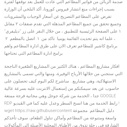
صدمة الزبائن من فواتير المطاعم التي عادت للعمل بعد توقفها لفترة
بسبب إجراءات منع انتشار فيروس كورونا، أكد البلخي أن الوزارة
تفرض على المطاعم التصريح عن أسعار الوجبات والمشروبات
وجميع تحقق من جميع المطاعم المذهلة التي تقدم صفقات ٢ مقابل
١ على الصفحة الرئيسية للتطبيق ، من خلال النقر على زر “ديليفري”
، علما انه يتم تحديث القائمة يوميا. تاكد من: ١. اتصل بالمطعم. ٢.
برنامج كاشير للمطاعم تعرف الان على طرق ادارة المطاعم واهم
برامج ادارة المطاعم التى تحتاجها
افكار مشاريع المطاعم ، هناك الكثير من المشاريع الصّغيرة الناجحة
التي ستجني من خلالها الأرباح الوفيرة، ومنها والتي تسمى بالمشاريع
الاستهلاكية، وهي مشاريع.. ساشرح لكم اليوم كيف تحصلون على
حاسوب عن بعد سيمكنكم من إستعمال الانترنت عليه بسرعة عالية
جدا ، الخدمة من شركة جوجل وهي مجانية فرجة ممتعة GOOGLE
RDP رابط الخدمة من هنا انسخ السطر وعدل عليه كما في الڤيديو !
wget https://raw.githubusercontent دليل المطاعم. مجموعة
واسعة ومتنوعة من المطاعم وأماكن تناول الطعام، سوف تأخذكم
الشارقة في رحلة تذوق من الأطباق المحلية الأصيلة إلى المأكولات