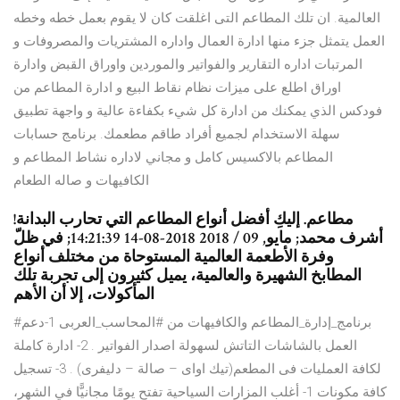
العالمية. ان تلك المطاعم التى اغلقت كان لا يقوم بعمل خطه وخطه
العمل يتمثل جزء منها ادارة العمال واداره المشتريات والمصروفات و
المرتبات اداره التقارير والفواتير والموردين واوراق القبض وادارة
اوراق اطلع على ميزات نظام نقاط البيع و ادارة المطاعم من
فودكس الذي يمكنك من ادارة كل شيء بكفاءة عالية و واجهة تطبيق
سهلة الاستخدام لجميع أفراد طاقم مطعمك. برنامج حسابات
المطاعم بالاكسيس كامل و مجاني لاداره نشاط المطاعم و
الكافيهات و صاله الطعام
مطاعم. إليكِ أفضل أنواع المطاعم التي تحارب البدانة!
أشرف محمد; مايو, 09 / 2018 2018-08-14 14:21:39; في ظلّ
وفرة الأطعمة العالمية المستوحاة من مختلف أنواع
المطابخ الشهيرة والعالمية، يميل كثيرون إلى تجربة تلك
المأكولات، إلا أن الأهم
#برنامج_إدارة_المطاعم والكافيهات من #المحاسب_العربى 1-دعم
العمل بالشاشات التاتش لسهولة اصدار الفواتير . 2- ادارة كاملة
لكافة العمليات فى المطعم(تيك اواى – صالة – دليفرى) . 3- تسجيل
كافة مكونات 1- أغلب المزارات السياحية تفتح يومًا مجانيًّا في الشهر،