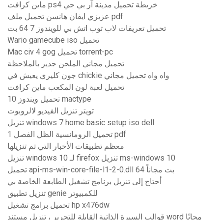
ماين كرافت ps4 خريطة تحميل مدينة آر بي جي
عزيزي ايفان هانسن تحميل ملف pdf
تحميل تعريفات لاب توب اتش بي للويندوز 7 64 بت
Wario gamecube iso تحميل
Mac civ 4 gog تحميل torrent-pc
تحميل مجاني الملحن جدير بالملاحظة
جون كليري يعيش في chickie واه واه تحميل مجاني
تحميل لعبة لون المكعب ماين كرافت
تحميل ويندوز 10 mactype
تويتر تنزيل الفيديو لالروبوت
تنزيل windows 7 home basic setup iso dell
تحميل الرومانسية الظل الفصل 1 pdf
معظم تطبيقات الأخبار التي تم تنزيلها
تنزيل windows 10 لـ firefox تنزيل ms-windows 10
تحميل api-ms-win-core-file-l1-2-0.dll 64 بت مجاناً
أحتاج إلى تنزيل برنامج تشغيل الطابعة الخاصة بي
تنزيل تطبيق genie للكمبيوتر
تحميل برامج تشغيل hp x476dw
قوالب السيرة الذاتية القابلة للتحرير ، تنزيل مستند word مجانًا