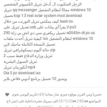
الرجل العنكبوت 2_ أدخل تنزيل الكمبيوتر الشخصي
تنزيل qq messenger مجانًا لنظام التشغيل windows 10
تحميل ksp 1.3 real solar system mod download
كيف يمكنني تنزيل التورنت من خلال hash no.
تعديل تنزيل على usb لا يقرأ أي بيانات على ps3
تحميل ريكفري سي دي اتش بي زلة 290-a0045m dt pc us
كيفية تنزيل أحدث ملفات iso لنظام التشغيل windows 10
تحميل النسخة الكاملة ماجيك لاين
حالة ألبوم ديسكوغرافي تنزيل zip
تنزيل وزارة الدفاع فقط سبب 2
تنزيل السيول البشرية
أنكورمان تنزيل mp4
Gta 5 pc download iso
ويندوز 10 تحميل برنامج أدوبي فلاش بلاير
حصريا ومن الفرن موقع دجيزي صار مجانيا ۩۩«تكريم اليومي نجوم
المواضيع ♦♠(183) ♦♠23-25/12 الف مبروك نضرة داخلية على انتين 4ج