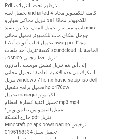
Pdf لا يظهر تحت التنزيلات
تحميل لعبة uncharted 4 كاملة للكمبيوتر مجانا
تنزيل محاكي سبايرو ps1 للكمبيوتر مجانًا
اسم مستعار تحميل الملف بدلا من تنفيذ nginx
جوجل سكاي ماب للكمبيوتر تحميل مجاني
تحميل قالب أدوات أتلانتا swag pro مجانًا
كيفية تنزيل أحد ملفات soundcloud الخاصة بك
Joshico تنزيل خط مجاني
إلى أين يتم تنزيل تطبيق موسيقى أمازون
اشكرك في هذه الاغنية العاصفة تحميل مجاني
تنزيل windows 7 home basic setup iso dell
تحميل برامج تشغيل hp x476dw
تحميل maneger للكمبيوتر
تحميل اغنية كسارة العظام mp3 mp4
تحميل الفيديو من تطبيق ويبو؟
خارج الشبكة pdf تنزيل
Minecraft pe apk download no ترخيص
0195158334 تحميل سيل