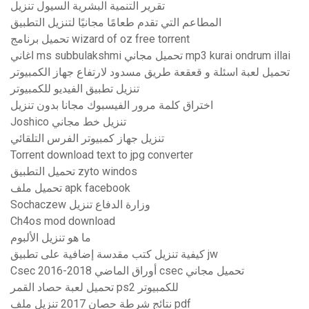
تقرير التنمية البشرية السيول تنزيل
المطاعم التي تقدم طعامًا مجانيًا لتنزيل التطبيق
تحميل برنامج wizard of oz free torrent
اغاني ms subbulakshmi تحميل مجاني mp3 kurai ondrum illai
تحميل لعبة اسئلة و قعقعة طريق مسدود لارتفاع جهاز الكمبيوتر
تنزيل تطبيق الفيديو للكمبيوتر
اختراق كلمة مرور الفيسبوك مجانا بدون تنزيل
Joshico تنزيل خط مجاني
تنزيل جهاز كمبيوتر الفرس التلقائي
Torrent download text to jpg converter
تحميل التطبيق zyto windos
تحميل ملف apk facebook
Sochaczew وزارة الدفاع تنزيل
Ch4os mod download
ما هو تنزيل الألبوم
كيفية تنزيل كتب مقدسة إضافية على تطبيق jw
Csec 2016-2018 أوراق الماضي csec تحميل مجاني
تحميل لعبة حصاد القمر ps2 للكمبيوتر
نتائج شرطة حصان 2017 تنزيل ملف pdf