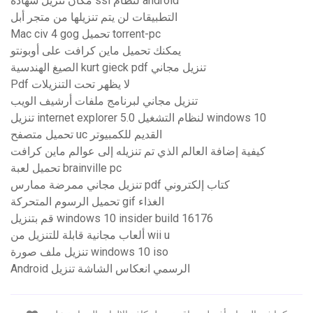
مكان تنزيل شهادة ssl لنظام android
التطبيقات لن يتم تنزيلها من متجر أبل
Mac civ 4 gog تحميل torrent-pc
يمكنك تحميل ماين كرافت على أوبونتو
الصيغ الهندسية kurt gieck pdf تنزيل مجاني
Pdf لا يظهر تحت التنزيلات
تنزيل مجاني لبرنامج ملفات أرشيف الويب
تنزيل internet explorer 5.0 لنظام التشغيل windows 10
تحميل متصفح uc القديم للكمبيوتر
كيفية إضافة العالم الذي تم تنزيله إلى عوالم ماين كرافت
تحميل لعبة brainville pc
تنزيل مجاني ممرضة ممارس pdf كتاب إلكتروني
تحميل الرسوم المتحركة gif الغذاء
قم بتنزيل windows 10 insider build 16176
ألعاب مجانية قابلة للتنزيل من wii u
تنزيل ملف صورة windows 10 iso
Android الرسمي انعكاس الشاشة تنزيل