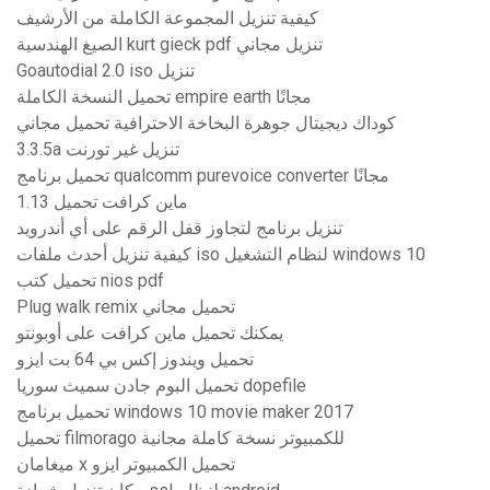
كيفية تنزيل المجموعة الكاملة من الأرشيف
الصيغ الهندسية kurt gieck pdf تنزيل مجاني
Goautodial 2.0 iso تنزيل
تحميل النسخة الكاملة empire earth مجانًا
كوداك ديجيتال جوهرة البخاخة الاحترافية تحميل مجاني
3.3.5a تنزيل غير تورنت
تحميل برنامج qualcomm purevoice converter مجانًا
1.13 ماين كرافت تحميل
تنزيل برنامج لتجاوز قفل الرقم على أي أندرويد
كيفية تنزيل أحدث ملفات iso لنظام التشغيل windows 10
تحميل كتب nios pdf
Plug walk remix تحميل مجاني
يمكنك تحميل ماين كرافت على أوبونتو
تحميل ويندوز إكس بي 64 بت ايزو
تحميل البوم جادن سميث سوريا dopefile
تحميل برنامج windows 10 movie maker 2017
تحميل filmorago للكمبيوتر نسخة كاملة مجانية
ميغامان x تحميل الكمبيوتر ايزو