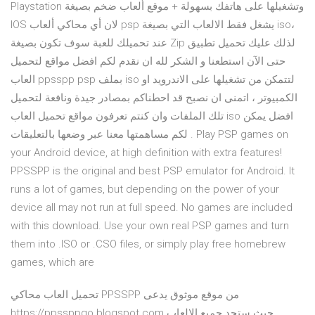
Playstation وتشغيلها على هاتفك بسهولة + موقع ألعاب ضخم بصيغة
IOS لان أي محاكي ألعاب psp يشغل فقط الالعاب التي بصيغة iso،
عند تحميلك للعبة سوف تكون بصيغة Zip لذلك عليك تحميل تطبيق
حتى الآن استطعنا و الشكر لله ان نقدم لكم افضل مواقع لتحميل
العاب ppsspp psp بملف iso لتتمكن من تشغيلها على الاندرويد او
الكمبيوتر ، اتمنى ان نصبح قد احطناكم بمصادر جيدة ونافعة لتحميل
تلك الملفات وان كنتم تعرفون مواقع تحميل العاب iso افضل يمكن
لكم مساهمتها معنا عبر وضعها بالتعليقات . Play PSP games on
your Android device, at high definition with extra features!
PPSSPP is the original and best PSP emulator for Android. It
runs a lot of games, but depending on the power of your
device all may not run at full speed. No games are included
with this download. Use your own real PSP games and turn
them into .ISO or .CSO files, or simply play free homebrew
games, which are
تحميل العاب محاكي PPSSPP من موقع موثوق يدعى
https://ppssppgo.blogspot.com حيث ستجد جميع الالعاب