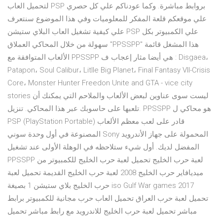
لتحميل العاب PSP بروابط مباشرة. وكما عودناكم علي كل حصري
علي موقعكم قلعة المفكر للمعلوميات وفي هذا الموضوع سنتعرف
علي كيفية تشغيل العاب البلاي ستيشن PSP علي الكمبيوتر بكل
سهولة من خلال المحاكي العملاق "PPSSPP" هذا المشغل قائمة
الألعاب المتوافقة مع PPSSPP هي أيضا مثار إعجاب ف : Disgaea،
Patapon، Soul Calibur، Litlle Big Planet، Final Fantasy VII-Crisis
Core، Monster Hunter Freedon Unite and GTA - vice city
stories ليست سوى عناوين لبعض الألعاب والملاحم التي يمكنك أن
تلعبها على حاسوبك عبر هذا المحاكي. تنزيل. PPSSPP هو محاكي ل
PSP (PlayStation Portable) قادر على لعب معظم الألعاب
المصنوعة في أول وحدة سوني Sony المحمولة على جهاز الأندرويد
المفضل لديك. أول شيء ستلاحظه في الوهلة الأولى عند تشغيل
PPSSPP لعبة حرب الخليج تحميل لعبة حرب الخليج للكمبيوتر من
ميديافاير حرب الخليج 2008 لعبة حرب الخليج القديمة تحميل لعبة
حرب الخليج بلاي ستيشن 1 بصيغة iso Gulf War games 2017
تحميل لعبة حرب العراق تحميل العاب حرب مجانية للكمبيوتر برابط
مباشر تحميل لعبة حرب الخليج للاندرويد مع رابط مباشر تحميل