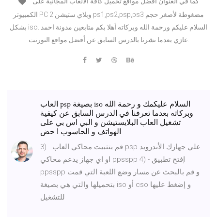
كما في العنوان أفضل مواقع تحميل كافة الالعاب المجانية على
الكمبيوتر PC وبلاي ستيشن 2 ps1,ps2,psp,ps3 مضغوطة لأصغر حجم
بشكل iso. السلام عليكم ورحمة الله وبركاته أهلا بكم متابعين مدونة احمد
غازي بعدما نشرنا بالدرس السابق عن أفضل مواقع التورنت.
العاب psp بصيغة iso السلام عليكمك و رحمة الله
وبركاته بعدما تعرفنا في الدرس السابق عن كيفية
تشغيل العاب البلايستيشن و البي اس بي على
الهواتف و الحاسوب ا حض
3) - قم بتثبيت محاكي العاب psp علي جهازك الأندرويد
او اي جهاز يدعم محاكي ppsspp 4) - إفتح تطبيق
ppsspp و قم بالبحث عن مسار وضع اللعبة التي قمت
بتحميلها والتي هي بصيغة iso أو cso و إضغط عليها
للتشغيل