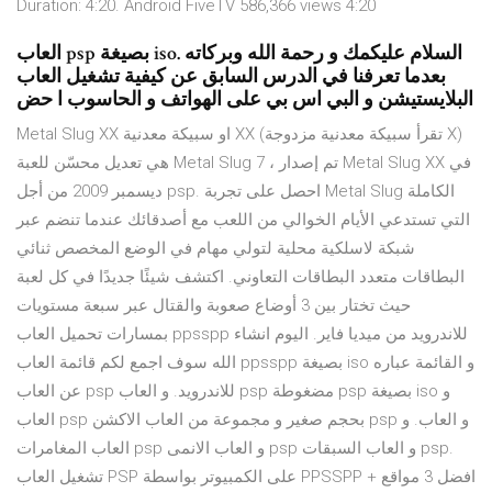
Duration: 4:20. Android FiveTV 586,366 views 4:20
العاب psp بصيغة iso. السلام عليكمك و رحمة الله وبركاته
بعدما تعرفنا في الدرس السابق عن كيفية تشغيل العاب
البلايستيشن و البي اس بي على الهواتف و الحاسوب ا حض
Metal Slug XX او سبيكة معدنية XX (تقرأ سبيكة معدنية مزدوجة X)
هي تعديل محسّن للعبة Metal Slug 7 ، تم إصدار Metal Slug XX في
ديسمبر 2009 من أجل psp. احصل على تجربة Metal Slug الكاملة
التي تستدعي الأيام الخوالي من اللعب مع أصدقائك عندما تنضم عبر
شبكة لاسلكية محلية لتولي مهام في الوضع المخصص ثنائي
البطاقات متعدد البطاقات التعاوني. اكتشف شيئًا جديدًا في كل لعبة
حيث تختار بين 3 أوضاع صعوبة والقتال عبر سبعة مستويات
بمسارات تحميل العاب ppsspp للاندرويد من ميديا فاير. اليوم انشاء
الله سوف اجمع لكم قائمة العاب ppsspp بصيغة iso و القائمة عباره
عن العاب psp للاندرويد. و العاب psp مضغوطة psp بصيغة iso و
العاب psp بحجم صغير و مجموعة من العاب الاكشن psp و العاب. و
العاب المغامرات psp و العاب الانمى psp و العاب السبقات psp.
تشغيل العاب PSP على الكمبيوتر بواسطة PPSSPP + افضل 3 مواقع