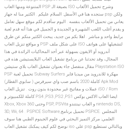
المتنوعة ومنها العاب PSP بصيغة الـ ISO وشرح تحميل الألعاب
ستجده هنا في الأسفل: السلام عليكم . الكثير منا له جهاز psp ولكن
يعاني من تحميل الألعاب بنفسه . اليوم سأقدم لكم موقع سهل تعامل
و يقدم أغلب اللعب الشهيرة و الجديدة و الجميل في هذا أنه قدم لعبة
برابط واحد و مباشر . اهلا بكم من جديد، يبحث الكثير منكم عن طرق
و مواقع تنزيل العاب PSP على شكل ملف ISO لتشغيلها على هواتف
أندرويد أو الايفون بسهولة عبر أحد المحاكيات الرائدة في هذا
المجال، وقد تحدثنا عن برنامج تشغيل العاب البلايستيشن هذه في
مقال منفصل جاء بعنوان تشغيل العاب بلاي ستيشن Playstation ISO
PSP تحميل لعبة Subway Surfers مهكرة للاندرويد من ميديا فاير
كاملة 2020 باسم صب واي سيرفرس ( سابوي القطار) Apk Mod
عملات و مفاتيح غير محدودة بدون روت . تنزيل العاب iSO / Rom
كاملة للكمبيوتر و PS4 ,PS3 ,PS2 ,PS1 ايضا العاب الاكس بوكس
Xbox, Xbox 360 وحتى PSP, PSVita و العاب نينتندو nintendo DS,
3D, Wii, 64 . PSPICE Software,تحميل برنامج PSPICE. المجلس
العلمي; مركز التميز البحثي في علوم الجينوم الطبي هنا سوف
نوضح لكم كيف يمكنك تشغيل العاب iso على psp وبالتالي تستطيع