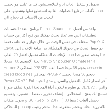
تحميل و تشغيل العاب ايزو للبلايستيشن. كل ما عليك هو تحميل
الألعاب ثم تابع الخطوات التالية لتستطيع نقلها وتشغيلها علي psp .
للعديد من الأسباب قد تحتاج الي
برنامج متعدد الحسابات Parallel Space apk: واحد من أفضل
التطبيقات التي تساعدك بحيث يمكنك من فتح أكثر من حساب
مختلف في نفس الوقت من خلال جهاز واحد هاتف فقط. Psp OLX
Egypt. تم حفظ البحث في بحوثك المفضّلة. تم إضافة الإعلان إلى
الإعلانات المفضّلة تحميل افضل 20 العاب psp بحجم صغير جدا lite
(لاتتعدى 100 ميجا) لعبة Naruto Shippuden Ultimate Ninja
Heroes 3 لمحاكي PPSSPP بحجم 38 ميجا فقط! لعبة assassin
creed bloodlines لمحاكي PPSSPP بحجم 36 ميجا! تحميل
PowerISO v7.1 Full آخر اصدار كامل بالتفعيل والسريال مدى الحياه
تم تطويره ليكون أداة المعالجة القوية لملف صورة CD/DVD ، والتي
تسمح لك بفتح ، استخلاص ، إنشاء ، تحرير ، ضغط ، تشفير ، وتقسيم
و تحويل ملفات ISO ، Sep 16, 2017 · (100 ميغا ) تحميل ألعاب
للمحاكي ppsspp للاندرويد مجانا وبحجم مظغوط جدا - متجر رهيب -