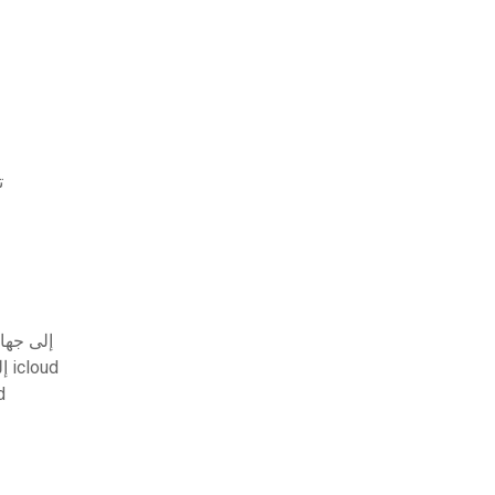
ت
rive إلى جهاز الكمبيوتر
تنزيل الصور من iphone إلى جهاز الكمبيوتر باستخدام icloud
droid