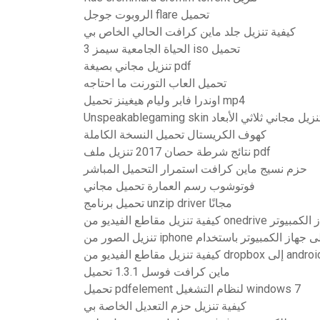
الروبوت جوجل flare تحميل
كيفية تنزيل جلد ماين كرافت الحالي الخاص بي
الحياة الجامعية سيمز 3 iso تحميل
تنزيل مجاني بصيغة pdf
تحميل العاب التورنت ما احتاجه
اوندرا فابر وليام هيغينز تحميل mp4
Unspeakablegaming skin نزيل مجاني ثلاثي الأبعاد
كهوف الكريستال تحميل النسخة الكاملة
نتائج شرطة حصان 2017 تنزيل ملف pdf
حزم نسيج ماين كرافت استمرار التحميل المباشر
فوتوشوب رسم العمارة تحميل مجاني
تحميل برنامج unzip driver مجانًا
كيفية تنزيل مقاطع الفيديو من oned
كيفية تنزيل مقاطع الفيديو من dropbox إلى an
ماين كرافت فوسل 1.3.1 تحميل
تحميل pdfelement لنظام التشغيل windows 7
كيفية تنزيل حزم التعديل الخاصة بي