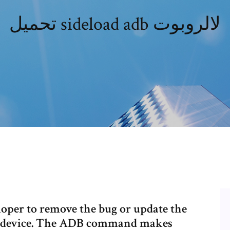
تحميل sideload adb لالروبوت
loper to remove the bug or update the
d device. The ADB command makes