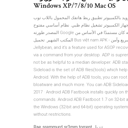
Windows XP/7/8/10 Mac OS
تحميل برنامج ربط الاندرويد بالكمبيوتر تطبيق ربط هاتفك المحمول باللاب توب 
ى جهاز الكمبيوتر تشغيل نظام ظبي. نظام أساسي مفتوح
المصدر طورته Google حاليًا ، ولكنه كان مستمدًا في الأساس من Linux كنقطة تشذيب موجهة من نظام تشغيل سطح
المكتب الشهير. تحميل Bus việt nam APK - للحصول على الروبوت. سريع وآمن ADB Sideload is employed in
Jellybean, and it’s a feature used for ASOP recover
via a command from your desktop. ADP is supremel
not be as helpful to a median developer. ADB sta
Sideload is the set of ADB files(tools) which he
Android. With the help of ADB tools, you can ro
bloatware and much more. You can ADB Sideloa
2017 · Android ADB Fastbook installs quickly on 
commands. Android ADB Fastboot 1.7 on 32-bit an
the Windows (32-bit and 64-bit) operating syste
without restrictions.
Rae sremmurd sr3mm torrent تنزيل