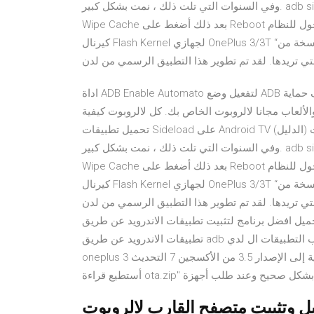
وفي السنوات التي تلت ذلك ، نمت بشكل كبير. adb sideload NameFile.zip. والأن بعد انتهاء التحديث، اضغط على
Wipe Cache بعد ذلك أضغط على Reboot لإعادة تشغيل الجهاز والدخول للنظام OxygenOS. مواضيع قد تحتاجها:
كيرنال Flash Kernel لجهازي OnePlus 3/3T “من تطويري” قم بتنزيل آخر نسخة من Uptodown App Store لـ Android.
اداة ADB Enable Automato لتفعيل وضع ADB في اجهزة الاندرويد وحذف حماية FRP--> (43) تابلات (9) تحميل العاب
2016 (12) البرامج والألعاب مجانا لالروبوت الخاص بك. كل لالروبوت كيفية
تحميل تطبيقات Sideload على Android TV (الدليل) 2019 أطلقت Google نظام Android TV الأساسي في عام 2014 ،
وفي السنوات التي تلت ذلك ، نمت بشكل كبير. adb sideload NameFile.zip. والأن بعد انتهاء التحديث، اضغط على
Wipe Cache بعد ذلك أضغط على Reboot لإعادة تشغيل الجهاز والدخول للنظام OxygenOS. مواضيع قد تحتاجها:
كيرنال Flash Kernel لجهازي OnePlus 3/3T “من تطويري” قم بتنزيل آخر نسخة من Uptodown App Store لـ Android.
كل التطبيقات التي تريدها. لقد تم تطوير هذا التطبيق الرسمي من لدن Uptodown، حيث
تحميل افضل برنامج لتثبيت تطبيقات الاندرويد عن طريق adb July 09, 2019.  لكم اليوم افضل برنامج لتثبيت
تطبيقات الاندرويد عن طريق adb برنامج خفيف جداً وسريع في التثبيت الطريقة تقوم بسحب التطبيقات ال لدي
oneplus 3 وأردت الترقية إلى الإصدار 3.5 من الأكسجين 7 التحديث XNUMX من خلال adb sideload ولكن لدي خطأ "لا
يمكنك الآن تحميل وتثبيت متصفح القارب لالروبوت A