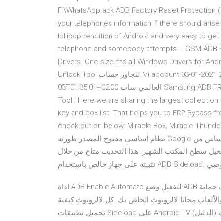
F:\WhatsApp.apk ADB Factory Reset Protection (FRP
your telephones information if there should arise
lollipop rendition of Android and very easy to get 
telephone and somebody attempts … GSM ADB FR
Drivers. One size fits all Windows Drivers for Android
Unlock Tool لتجاوز حساب Mi account لجميع اجهزة شاومي 02 يناير 2021 2021-01-03T01:08:00+02:00 2021-01-
03T01:35:01+02:00 العالمي سات Samsung ADB FRP Bypass tool; FRP Bypass Apk 2.1; List of Paid FRP Bypass
Tool . Here we are sharing the largest collection
key and box list. That helps you to FRP Bypass fro
check out on below: Miracle Box; Miracle Thunder ميل تعريفات الاندرويد على جهاز الكمبيوتر تشغيل نظام ظبي
نظام أساسي مفتوح المصدر طورته Google حاليًا ، ولكنه كان مستمدًا في الأساس من Linux كنقطة تشذيب موجهة من
نظام تشغيل سطح المكتب الشهير. هذا التحديث متاح من خلال Google Play. ي 244.2 ميجابايت ويمكن
اداة ADB Enable Automato لتفعيل وضع ADB في اجهزة الاندرويد وحذف حماية FRP--> (43) تابلات (9) تحميل العاب
2016 (12) البرامج والألعاب مجانا لالروبوت الخاص بك. كل لالروبوت كيفية
تحميل تطبيقات Sideload على Android TV (الدليل) 2019 أطلقت Google نظام Android TV الأساسي في عام 2014 ،