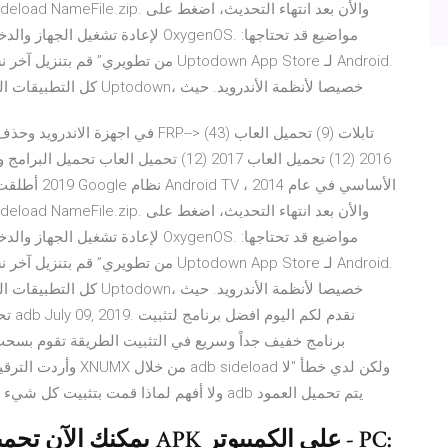
كل التطبيقات التي تريدها. لقد تم تطوير هذا التطبيق الرسمي من لدن Uptodown، خصيصا لأنظمة الأندرويد. حيث
تحميل العاب 2017 (12) تحميل العاب تحميل 
خصيصا لأنظمة الأندرويد. 
نقدم
أستطيع قراءة ota.zip" ولا أفهم لماذا قمت بتثبيت كل شيء بشكل صحيح وعند طلب أجهزة adb يتم تحميل العمود
PK على الكمبيوتر - PC: