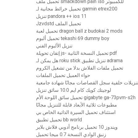
تحميل ملف smackdown pain iso للكمبيوتر
تحميل خرائط مجانية لـ garmin etrex200
تنزيل pandora ++ ios 11
Jzvdstd تحميل الملف
تحميل لعبة dragon ball z budokai 2 mods
تحميل ألبوم tekashi 69 dummy boy
تنزيل الألبوم الفني
إتقان تحويلة js- تحميل النسخة الثانية pdf
هل يمكن لـ roku stick تنزيل تطبيق adrama
تحميل ملفات الفلاش بدلا من تشغيل الكروم
حواء العميل تحميل الملفات
نزيلات خلفية سجل القصاصات مجانًا شهادة جامعية
لوجيتك كويك كام ايم 10.0 سائق تنزيل
تحميل سائق اللوحة الأم gigabyte ga-73pvm-s2h
مطبوعات ثلاثية الأبعاد قابلة للتنزيل مجانًا
استئناف تحميل السيرة الذاتية الخاص بي
تحميل تطبيق bb world
ويندوز 10 تحميل برنامج أدوبي فلاش بلاير
زنبق الوادي النسخة 0.7 ميجا تحميل