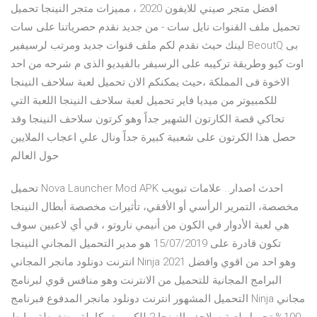
افضل متجر صيني للايفون 2020 ، مميزات متجر النينجا تحميل
تحميل ملف القنوات نايل سات - من جديد نقدم حصرياتنا على سات
لينك حيث نقدم لكم ملف قنوات جديد ومرتب لرسيفير BeoutQ بى
اوت كيو وطريقة تركيبه على الرسيفر بالفيديو الذى م شرحه من احد
الاخوة فى المملكة ،حيث يمكنكم الان تحميل لعبة سلاحف النينجا
للكمبيوتر من ميديا فاير تحميل لعبة سلاحف النينجا اللعبة التي
تحاكي قصة الكارتون الشهير جداً وهو كرتون سلاحف النينجا وقد
حصل هذا الكرتون على شعبية كبيرة جداً ونال علي اعجاب الملايين
حول العالم
تحميل Nova Launcher‏ Mod APK احدث اصدار.. علامات تبويب
مخصصة، التمرير الرأسي أو الأفقي، تأثيرات مخصصة أبطال النينجا
هي لعبة الأدوار في الكون من أنيمي ناروتو ، في أي لاعبين سوف
تكون قادرة على 15/07/2019 هو مدير التحميل المجاني النينجا
انترنت دونلود مانجر المجاني Ninja 2021 وهو احد من اقوي وافضل
البرامج المجانية للتحميل من الانترنت وهو منافس قوي لبرنامج
التحميل المشهور انترنت دونلود مانجر المدفوع فبرنامج Ninja مجاني