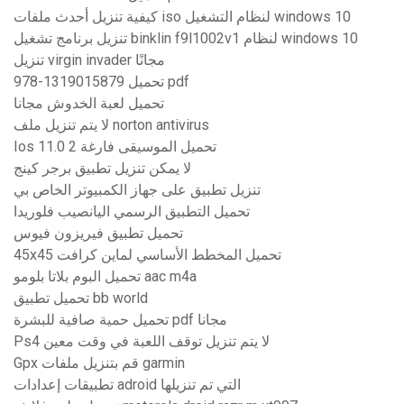
كيفية تنزيل أحدث ملفات iso لنظام التشغيل windows 10
تنزيل برنامج تشغيل binklin f9l1002v1 لنظام windows 10
تنزيل virgin invader مجانًا
978-1319015879 تحميل pdf
تحميل لعبة الخدوش مجانا
لا يتم تنزيل ملف norton antivirus
Ios 11.0 2 تحميل الموسيقى فارغة
لا يمكن تنزيل تطبيق برجر كينج
تنزيل تطبيق على جهاز الكمبيوتر الخاص بي
تحميل التطبيق الرسمي اليانصيب فلوريدا
تحميل تطبيق فيريزون فيوس
45x45 تحميل المخطط الأساسي لماين كرافت
تحميل البوم بلاتا بلومو aac m4a
تحميل تطبيق bb world
تحميل حمية صافية للبشرة pdf مجانا
Ps4 لا يتم تنزيل توقف اللعبة في وقت معين
Gpx قم بتنزيل ملفات garmin
تطبيقات إعدادات adroid التي تم تنزيلها