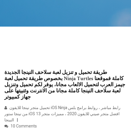
طريقة تحميل و تنزيل لعبة سلاحف النينجا الجديدة
بخصوص طريقة تحميل لعبة Ninja Turtles كاملة فموقعنا
جيمز العرب لتحميل الالعاب مجانا، يوفر لكم تحميل وتنزيل
لعبة سلاحف النينجا كاملة مجانا من الانترنت وثتبيتها على
جهاز كمبيوتر
تحميل متجر نينجا للايفون iOS Ninja رابط مباشر ، روابط برامج بلس
من نينجا ستور iOS 13 افضل متجر صيني للايفون 2020 ، مميزات متجر
النينجا
10 Comments