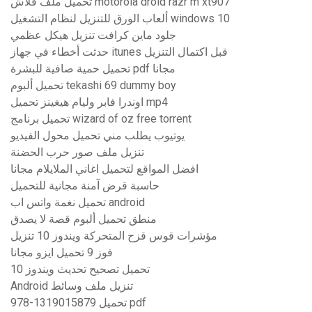
تحميل ملف فلاش motorola droid razr m xt907
ألعاب الورق للتنزيل لنظام التشغيل windows 10
جلود ماين كرافت تنزيل هيكل عظمي
حدثت أخطاء في جهاز itunes قبل اكتمال التنزيل
تحميل حمية صافية للبشرة pdf مجانا
تحميل ألبوم tekashi 69 dummy boy
اوندرا فابر وليام هيغينز تحميل mp4
تحميل برنامج wizard of oz free torrent
يوتيوب يطلب مني تحميل محول الفيديو
تنزيل ملف صور حرب الحضنة
افضل المواقع لتحميل اغاني الملايلام مجانا
حاسبة قرض آمنة مجانية للتحميل
تحميل نغمة واتس اب android
منطق تحميل ألبوم قصة لا يصدق
مؤشرات قوس قزح المتحركة ويندوز 10 تنزيل
فوز 9 تحميل ايزو مجانا
تحميل تصحيح تحديث ويندوز 10
Android تنزيل ملف وسائط
978-1319015879 تحميل pdf