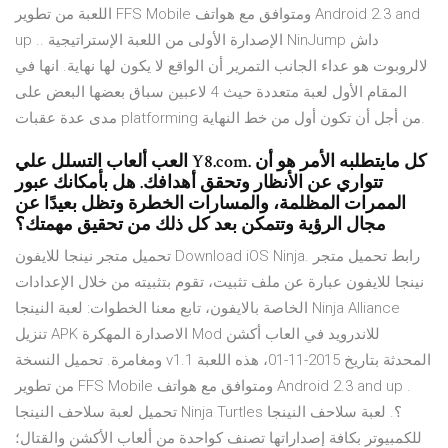
اللعبة من تطوير FFS Mobile ومتوافق مع هواتف Android 2.3 and
up .. الإصدارة الأولى من اللعبة الإستراتيجية NinJump داش
لالروبوت هو عداء الجانب التمرير أن الواقع لا يكون لها نهاية. انها في
المقام الأول لعبة متعددة حيث 4 لاعبين سباق بعضها البعض على
مدى عدة عقبات platforming من أجل أن تكون أول من خط النهاية.
العب ألعاب التسلل علي Y8.com. كل مايتطلبه الأمر هو أن
تتواري عن الأنظار وتحقق أهدافك. هل بأمكانك عبور
الممرات المظلمة، والمسارات الخطرة وتظل بعيدًا عن
مجال الرؤية وتتمكن بعد كل ذلك من تحقيق مهمتك؟
تحميل متجر نينجا للايفون Download iOS Ninja. رابط تحميل متجر
نينجا للايفون عبارة عن ملف تثبيت، تقوم بتثبيته من خلال الإعدادات
الخاصة بالايفون، تابع معنا الخطوات: لعبة النينجا Ninja Alliance
تنزيل APK الاصدارة المهكرة Mod للاندرويد في العاب أكشن
ومغامرة. تحميل النسخة v1.1 المحدثة بتاريخ 2015-11-01، هذه اللعبة
من تطوير FFS Mobile ومتوافق مع هواتف Android 2.3 and up .
تحميل لعبة سلاحف النينجا Ninja Turtles ؟. لعبة سلاحف النينجا
للكمبيوتر بكافة إصداراتها تصنف كواحدة من ألعاب الأكشن والقتال؛