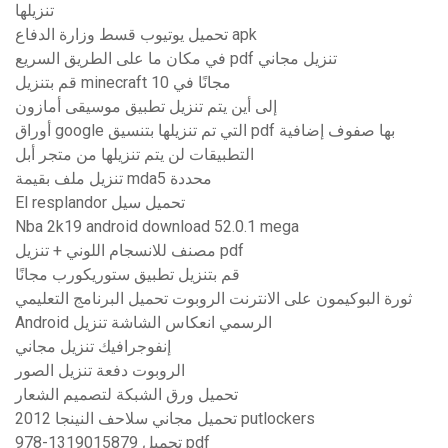
تنزيلها
تحميل يوتيوب قسط وزارة الدفاع apk
في مكان ما على الطريق السريع pdf تنزيل مجاني
قم بتنزيل minecraft مجانًا في 10
إلى أين يتم تنزيل تطبيق موسيقى أمازون
أوراق google التي تم تنزيلها بتنسيق pdf بها صفوف إضافية
التطبيقات لن يتم تنزيلها من متجر أبل
تنزيل ملف بقيمة mda5 محددة
El resplandor تحميل سيل
Nba 2k19 android download 52.0.1 mega
مصنف للانسجام اللوني + تنزيل pdf
قم بتنزيل تطبيق ستوريكورب مجانًا
ثورة البوكيمون على الانترنت الروبوت تحميل البرنامج التعليمي
Android الرسمي انعكاس الشاشة تنزيل
إنفوجرافيك تنزيل مجاني
الروبوت دفعة تنزيل الصور
تحميل ورق الشبكة لتصميم الشعار
تحميل مجاني سلاحف النينجا 2012 putlockers
978-1319015879 تحميل pdf