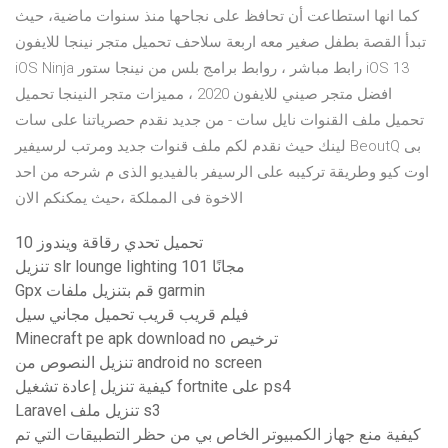
كما انها استطاعت أن تحافظ على نجاحها منذ سنوات ماضية، حيث
تبدأ القصة بطفل صغير معه اربعة سلاحف تحميل متجر نينجا للايفون
iOS Ninja رابط مباشر ، روابط برامج بلس من نينجا ستور iOS 13
افضل متجر صيني للايفون 2020 ، مميزات متجر النينجا تحميل
تحميل ملف القنوات نايل سات - من جديد نقدم حصرياتنا على سات
لينك حيث نقدم لكم ملف قنوات جديد ومرتب لرسيفير BeoutQ بى
اوت كيو وطريقة تركيبه على الرسيفر بالفيديو الذى م شرحه من احد
الاخوة فى المملكة ،حيث يمكنكم الان
تحميل تحدي رقاقة ويندوز 10
تنزيل slr lounge lighting 101 مجانًا
Gpx قم بتنزيل ملفات garmin
فيلم قريب قريب تحميل مجاني سيل
Minecraft pe apk download no ترخيص
تنزيل النصوص من android no screen
كيفية تنزيل إعادة تشغيل fortnite على ps4
Laravel تنزيل ملف s3
كيفية منع جهاز الكمبيوتر الخاص بي من حظر التطبيقات التي تم