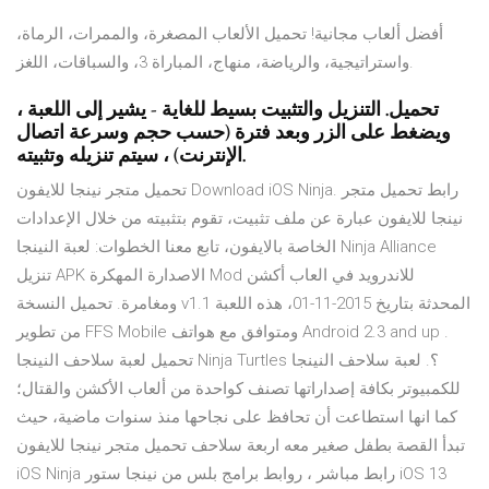
أفضل ألعاب مجانية! تحميل الألعاب المصغرة، والممرات، الرماة،
واستراتيجية، والرياضة، منهاج، المباراة 3، والسباقات، اللغز.
تحميل. التنزيل والتثبيت بسيط للغاية - يشير إلى اللعبة ،
ويضغط على الزر وبعد فترة (حسب حجم وسرعة اتصال
الإنترنت) ، سيتم تنزيله وتثبيته.
تحميل متجر نينجا للايفون Download iOS Ninja. رابط تحميل متجر
نينجا للايفون عبارة عن ملف تثبيت، تقوم بتثبيته من خلال الإعدادات
الخاصة بالايفون، تابع معنا الخطوات: لعبة النينجا Ninja Alliance
تنزيل APK الاصدارة المهكرة Mod للاندرويد في العاب أكشن
ومغامرة. تحميل النسخة v1.1 المحدثة بتاريخ 2015-11-01، هذه اللعبة
من تطوير FFS Mobile ومتوافق مع هواتف Android 2.3 and up .
تحميل لعبة سلاحف النينجا Ninja Turtles ؟. لعبة سلاحف النينجا
للكمبيوتر بكافة إصداراتها تصنف كواحدة من ألعاب الأكشن والقتال؛
كما انها استطاعت أن تحافظ على نجاحها منذ سنوات ماضية، حيث
تبدأ القصة بطفل صغير معه اربعة سلاحف تحميل متجر نينجا للايفون
iOS Ninja رابط مباشر ، روابط برامج بلس من نينجا ستور iOS 13