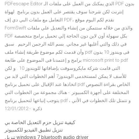
PDFescape Editor الذي يمكنك من العمل على ملفات الـ PDF بدون
إنترنت لكن شرحنا سوف يقتصر على العمل بدون برنامج. لهواة
التعامل مع ملفات البي دي إف PDF، نقدم لكم اليوم موقع
FormSwift والذي من خلاله ستتمكن من إنشاء والتعديل علي ملفات
PDF بكل سهولة أون لاين دون الحاجة إلي تحميل برامج متخصصة
في ذلك والتي أغلبها غير مجاني. بسم الله الرحمن الرحيم . سبق
وأن قدمت لكم موضوع طريقة إنشاء ملف pdf فى ويندوز 10 بدون
برامج و إعتمدنا فى الموضوع على طابعة microsoft print to pdf
التى قامت شركة مايكروسوفت بإضافاتها للويندوز 10 . و لكن
للأسف لا يمكن لمستخدمى الويندوز7 أهم الخطوات التي لابد من
اتخاذها عند الإقبال على تحميل برنامج pdf الخاص بقراءة النصوص
المختلفة على أجهزة الكمبيوتر :- هناك مجموعة من الخطوات التي
يتوجب إتباعها لتحميل برنامج pdf ، و تتمثل تلك الخطوات في الأتي
ذكره :- 12/01/2012
كيفية تنزيل حزم التعديل الخاصة بي
تنزيل تطبيق الفيديو للكمبيوتر
تنزيل windows 7 bluetooth audio driver