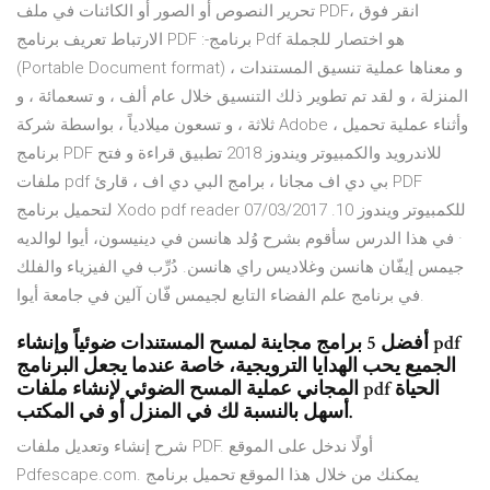
تحرير النصوص أو الصور أو الكائنات في ملف PDF، انقر فوق
الارتباط تعريف برنامج PDF :-برنامج Pdf هو اختصار للجملة
(Portable Document format) ، و معناها عملية تنسيق المستندات
المنزلة ، و لقد تم تطوير ذلك التنسيق خلال عام ألف ، و تسعمائة ، و
ثلاثة ، و تسعون ميلادياً ، بواسطة شركة Adobe ، وأثناء عملية تحميل
برنامج PDF للاندرويد والكمبيوتر ويندوز 2018 تطبيق قراءة و فتح
ملفات pdf بي دي اف مجانا ، برامج البي دي اف ، قارئ PDF
لتحميل برنامج Xodo pdf reader للكمبيوتر ويندوز 10. 07/03/2017
· في هذا الدرس سأقوم بشرح وُلد هانسن في دينيسون، أيوا لوالديه
جيمس إيفّان هانسن وغلاديس راي هانسن. دُرِّب في الفيزياء والفلك
في برنامج علم الفضاء التابع لجيمس فّان آلين في جامعة أيوا.
أفضل 5 برامج مجاينة لمسح المستندات ضوئياً وإنشاء pdf
الجميع يحب الهدايا الترويجية، خاصة عندما يجعل البرنامج
المجاني عملية المسح الضوئي لإنشاء ملفات pdf الحياة
أسهل بالنسبة لك في المنزل أو في المكتب.
شرح إنشاء وتعديل ملفات PDF. أولًا ندخل على الموقع
Pdfescape.com. يمكنك من خلال هذا الموقع تحميل برنامج