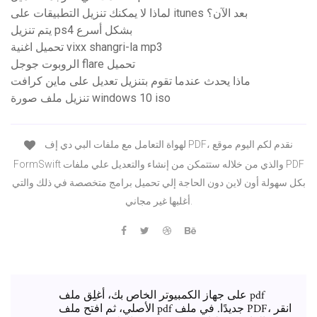
لماذا لا يمكنك تنزيل التطبيقات على itunes بعد الآن؟
يتم تنزيل ps4 بشكل أسرع
تحميل اغنية vixx shangri-la mp3
الروبوت جوجل flare تحميل
ماذا يحدث عندما تقوم بتنزيل تعديل على ماين كرافت
تنزيل ملف صورة windows 10 iso
لهواة التعامل مع ملفات البي دي إف PDF، نقدم لكم اليوم موقع
FormSwift والذي من خلاله ستتمكن من إنشاء والتعديل علي ملفات PDF
بكل سهولة أون لاين دون الحاجة إلي تحميل برامج متخصصة في ذلك والتي
أغلبها غير مجاني.
على جهاز الكمبيوتر الخاص بك، أغلِق ملف pdf
الأصلي، ثم افتح ملف pdf جديدًا. في ملف PDF، انقر