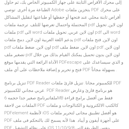
إلى محرك الأقراص الثابتة على جهاز الكمبيوتر الخاص بك، ثم حاول
الطباعة مرة أخرى. توصي Adobe بتخزين ملفات PDF على محرك
أقراص ثابتة محلي عند فتحها أو حفظها أو طباعتها لتقليل المشاكل
المحتملة واحتمال تعرضها للتلف. ترجمة ملفات pdf اون لاين, تحويل
ملفات pdf الى word اون لاين عربي, تحويل ملفات pdf الى word
يدعم اللغة العربية اون لاين, دمج ملفات pdf اون لاين, فتح ملفات
pdf اون لاين, ضغط ملفات pdf اون لاين, ضغط ملف pdf اون لاين,
تصغير ملف pdf اون لاين بدون تحميل يمكنك القيام بذلك من خلال
اﻵداة الرائعة التي يقدمها موقع PDFescape و الذي سيساعدك على
فتح و تحرير و إضافة ملاحظات على أي ملف PDF بسهولة مجاناً .
تنزيل برنامج PDF Reader للكمبيوتر مجانا. تنزيل قارئ ملفات PDF
عربي مجاني للكمبيوتر. PDF Reader هو برنامج قارئ وعارض
ملفاتبرنامج صغير جدا حجمه 6MB فقط من أفضل برامج قراءة
الملفات من لاحقة PDF كالكتب الالكترونية و الكتالوجات و ملفات
PDFelement لأنظمة iOS هو أفضل تطبيق مجانى لتحرير ملفات
PDF على أجهزة أيفون و أيباد. هذا لأنه يسمح لك بالتحكم فى ملف
PDF على نظام التشغيل iOS 11/10/9/8 بنفس الطريقة التي