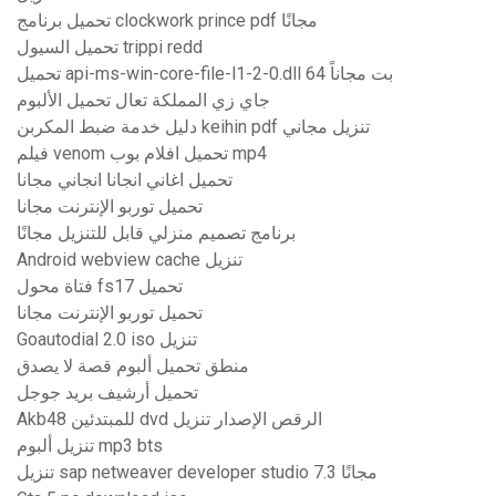
تحميل برنامج clockwork prince pdf مجانًا
تحميل السيول trippi redd
تحميل api-ms-win-core-file-l1-2-0.dll 64 بت مجاناً
جاي زي المملكة تعال تحميل الألبوم
دليل خدمة ضبط المكربن ​​keihin pdf تنزيل مجاني
فيلم venom تحميل افلام بوب mp4
تحميل اغاني انجانا انجاني مجانا
تحميل توربو الإنترنت مجانا
برنامج تصميم منزلي قابل للتنزيل مجانًا
Android webview cache تنزيل
فتاة محول fs17 تحميل
تحميل توربو الإنترنت مجانا
Goautodial 2.0 iso تنزيل
منطق تحميل ألبوم قصة لا يصدق
تحميل أرشيف بريد جوجل
Akb48 للمبتدئين dvd الرقص الإصدار تنزيل
تنزيل ألبوم mp3 bts
تنزيل sap netweaver developer studio 7.3 مجانًا