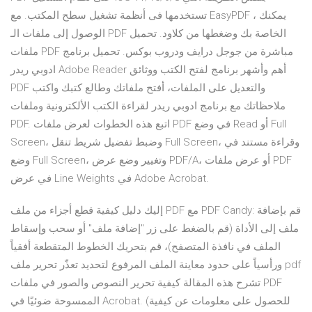
تستخدمها فى أنظمة تشغيل سطح المكتب. مع EasyPDF ، يمكنك
الوصول إلى ملفات الـ PDF الخاصة بك وضغطها من كلاود. تحميل
ملفات PDF مباشرة من جوجل درايف ودروب بوكس. تحميل برنامج
ادوبي ريدر Adobe Reader أهم وأشهر برنامج لفتح الكتب ووثائق
PDF والتعديل على الملفات، أفتح ملفاتك وطالع كتبك واكتب
ملاحظاتك مع برنامج ادوبي ريدر لقراءة الكتب الألكترونية وملفات
PDF. اتبع هذه الخطوات لعرض ملفات PDF في وضع Read أو Full
Screen، وضبط تفضيل شريط تنقل Full Screen، وقراءة مستند في
وضع Full Screen، وتغيير وضع عرض PDF/A، أو عرض ملفات PDF
في عرض Line Weights في Adobe Acrobat.
إليك دليل كيفية قطع أجزاء من ملف PDF مع PDF Candy: قم بإضافة
ملف إلى الأداة (قم بالضغط على زر "إضافة ملف" أو سحب وإسقاط
الملف في نافذة المتصفح)، قم بتحريك الخطوط المتقطعة أفقياً
ورأسياً على حدود معاينة الملف المرفوع لتحديد تعذّر تحرير ملف pdf
تشرح هذه المقالة كيفية تحرير النصوص والصور في ملفات PDF
الممسوحة ضوئيًا في Acrobat. (للحصول على معلومات عن كيفية