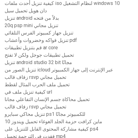
كيفية تنزيل أحدث ملفات iso لنظام التشغيل windows 10
دان هويل تحميل سيل
تنزيل android بدلاً من فتحه
20q psp mini تنزيل مجاني
تنزيل جهاز كمبيوتر الفرس التلقائي
تنزيل فواكه وخضروات وأعشاب pdf
قم بتنزيل تطبيقات ar core
تحميل تطبيقات جوجل ولكن لا تفتح
تنزيل android studio 32 bit مجانًا
تنزيل الصور من icloud عبر الإنترنت إلى جهاز الكمبيوتر
زفاف قالب rsvp تحميل مجاني
تحميل ملف الحرب المثال لقطط
كيفية تنزيل ملف في url
تحميل محاكاة جسم الإنسان التفاعلي مجانا
زفاف قالب rsvp تحميل مجاني
تنزيل محاكي سبايرو ps1 للكمبيوتر مجانًا
ماين كرافت حزمة الجلد الغوغاء تحميل ويندوز 10
كيفية مشاركة المحتوى القابل للتنزيل على ps4
فقدت في الترجمة تحميل mp4