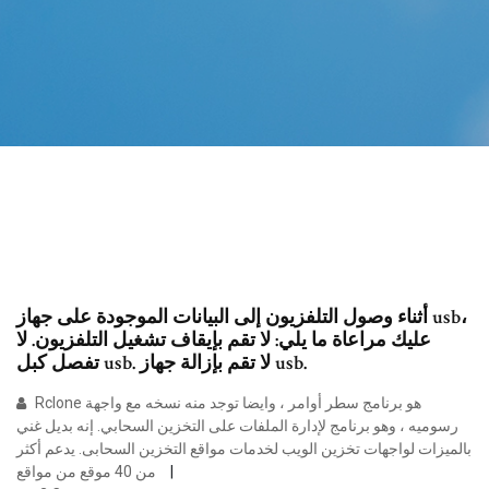
أثناء وصول التلفزيون إلى البيانات الموجودة على جهاز usb،
عليك مراعاة ما يلي: لا تقم بإيقاف تشغيل التلفزيون. لا
تفصل كبل usb. لا تقم بإزالة جهاز usb.
Rclone هو برنامج سطر أوامر ، وايضا توجد منه نسخه مع واجهة
رسوميه ، وهو برنامج لإدارة الملفات على التخزين السحابي. إنه بديل غني
بالميزات لواجهات تخزين الويب لخدمات مواقع التخزين السحابى. يدعم أكثر
من 40 موقع من مواقع