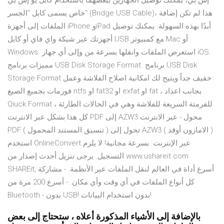
إس بي، يمكنك توصيل الجهازين ببعضهما باستخدام كابل يو إس بي
خاص يسمى كابل "الجسر" (Bridge USB Cable)، هذا لم تكن إضافة
الملفات إلى أجهزة iPhone وiPad أبدًا بهذه السهولة. يمكنك توصيل
أجهزتك عبر شبكة واي فاي أو كابل USB مع كمبيوتر Mac أو
Windows. استعرض الملفات وانقلها بسرعة من وإلى أي جهاز iOS.
مميزات برنامج USB Disk Storage Format. برنامج USB Disk
Storage Format خفيف جداً ويتيح لك امكانية اصلاح الفلاشة وعمل
فورمات بجميع الصيغ ntfs او fat32 او exfat او fat ، بجانب اعداد
Qiuck Format للفرمتة السريعة للفلاشة وهي في الحالات الطارئة ،
كل هذا بشكل عبر الانترنت PDF إلى AZW3 محول - عبر الانترنت
PDF ( تنسيق المستند المحمول ) تحول إلى AZW3 ( الامازون أوقد )
استخدم OnlineConvert عبر الإنترنت. بسرعة مجانية! لا يلزم
التسجيل. يرجى تنزيل أحدث إصدار من www.ushareit.com
SHAREit, أسرع أداة في العالم لنقل الملفات عبر الأنظمة. - مشاركة
كل أنواع الملفات في أي وقت وأي مكان. - أسرع 200 مرة من
Bluetooth - بدون USB! بدون استخدام البيانات!
بالإضافة إلى الأشياء المذكورة أعلاه ، ستحتاج إلى بعض