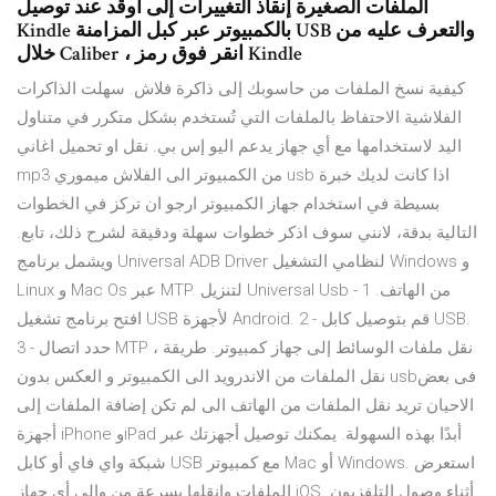
الملفات الصغيرة إنقاذ التغييرات إلى أوقد عند توصيل
Kindle بالكمبيوتر عبر كبل المزامنة USB والتعرف عليه من
خلال Caliber ، انقر فوق رمز Kindle
كيفية نسخ الملفات من حاسوبك إلى ذاكرة فلاش. سهلت الذاكرات
الفلاشية الاحتفاظ بالملفات التي تُستخدم بشكل متكرر في متناول
اليد لاستخدامها مع أي جهاز يدعم اليو إس بي. نقل او تحميل اغاني
mp3 من الكمبيوتر الى الفلاش ميموري usb اذا كانت لديك خبرة
بسيطة في استخدام جهاز الكمبيوتر ارجو ان تركز في الخطوات
التالية بدقة، لانني سوف اذكر خطوات سهلة ودقيقة لشرح ذلك، تابع.
ويشمل برنامج Universal ADB Driver لنظامي التشغيل Windows و
Linux و Mac Os عبر MTP. لتنزيل Universal Usb من الهاتف. 1 -
افتح برنامج تشغيل USB لأجهزة Android. 2 - قم بتوصيل كابل USB.
3 - حدد اتصال MTP ، نقل ملفات الوسائط إلى جهاز كمبيوتر. طريقة
نقل الملفات من الاندرويد الى الكمبيوتر و العكس بدون usbفى بعض
الاحيان تريد نقل الملفات من الهاتف الى لم تكن إضافة الملفات إلى
أجهزة iPhone وiPad أبدًا بهذه السهولة. يمكنك توصيل أجهزتك عبر
شبكة واي فاي أو كابل USB مع كمبيوتر Mac أو Windows. استعرض
الملفات وانقلها بسرعة من وإلى أي جهاز iOS. أثناء وصول التلفزيون