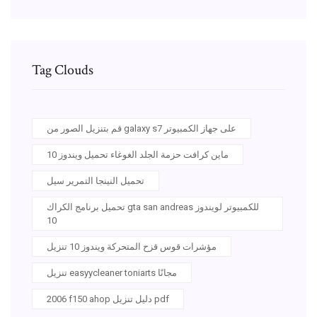
Tag Clouds
قم بتنزيل الصور من galaxy s7 على جهاز الكمبيوتر
ماين كرافت حزمة الجلد الغوغاء تحميل ويندوز 10
تحميل النينجا التمرير سيل
تحميل برنامج الكراك gta san andreas للكمبيوتر لويندوز
10
مؤشرات قوس قزح المتحركة ويندوز 10 تنزيل
تنزيل easyycleaner toniarts مجانًا
2006 f150 ahop دليل تنزيل pdf