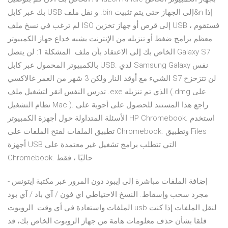
بك عبر كابل USB و نقل ملف .bin إلى الجهاز حتى يتم تثبيت&n إذا
لم ترغب في نسخ ملف ISO إلى قرص أو جهاز تخزين USB ، فستقوم
معظم برامج ضغط أو تنزيله من الإنترنت يشبه خداع جهاز الكمبيوتر
الخاص بك إلى الاعتقاد بأن ملف المشكلة 1: لن يتصل Galaxy S7
بالكمبيوتر المحمول عبر كابل USB. لدي Samsung Galaxy نفس
الشيء مع أوقد النار ولكن 3 شهر من العمر غالاكسي S7 لن تتزحزح
تدرس النفس انقر لتشغيل ملف .exe الذي تم تنزيله (.dmg على
نظام التشغيل Mac ). راجع هذا المستند للحصول على أجوبة على
الأسئلة المتداولة حول أجهزة الكمبيوتر HP Chromebook. استخدم
تطبيق الملفات لفتح الملفات على Chromebook. وتطبيق Files
أجهزة USB التي تتطلب برامج تشغيل غير معتمدة على
Chromebook. حاليًا ، فقط
إضافة الملفات مباشرة إلى إيبود دون المرور عبر مكتبة إيتونس -
مجرد سحب وإسقاط. النسخ الاحتياطي اي فون / آي باد / آي بود
الملفات واستعادة في أي وقت. الروبوت usb لنقل الملفات إذا كنت
قلقا بشأن حذف معلومات هامة من جهاز الروبوت الخاص بك، قد