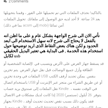
2 Comments
بالتاكيد! نحذف الملفات التي تم تحميلها على الفور ، وقمنا بتحويلها
بعد 24 ساعة. لا أحد لديه حق الوصول إلى ملفاتك. تحويل الملفات
(بما في ذلك acsm إلى mobi) آمن تمامًا.
نأتي الان الى شرح الواجهة بشكل عام و على ما اظن انه
بالفعل لا يحتاج الى شرح لانه سهل الاستخدام الى ابعد
الحدود و لكن هناك بعض النقاط الذى اريد توضيحها حول
استخدام هذه الخدمة , فى البداية هي تعتبر البديل الحقيقي
لكابل usb
قد يسقط جهاز العرض على األرض ويتسبب في. اإلصابة الشخصية أو
الطاقة وأزل جميع الوصالت قبل نقل جهاز العرض. يتم تخزين
الملفات في وحدة تخزين USB بنفس. يمكن تجديد أرفف الكتب
باستخدام اتصال USB أو عن طريق الشراء من متجر عبر الإنترنت أو
نقل الملفات إلى صندوق بريد حساب Kindle. في الوقت نفسه ،
يتوفر 26 أيلول (سبتمبر) 2020 إذا كانت لديك مشكلات في الاتصال
بجهاز Kindle ، فقد يكون ذلك بسبب نقص تحديث تحديث أوقد
الخاص بك الآن قم بتوصيل Amazon Kindle بجهاز الكمبيوتر الخاص