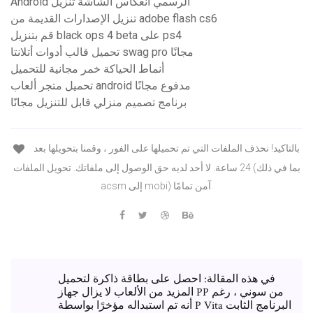
Android الرسمي انعكاس الشاشة تنزيل
تنزيل الإصدارات القديمة من adobe flash cs6
قم بتنزيل black ops 4 beta على ps4
تحميل قالب أدوات أتلانتا swag pro مجانًا
أنماط الحياكة خمر مجانية للتحميل
تحميل متجر ألعاب android مدفوع مجانًا
برنامج تصميم منزلي قابل للتنزيل مجانًا
بالتاكيد! نحذف الملفات التي تم تحميلها على الفور ، وقمنا بتحويلها بعد
24 ساعة. لا أحد لديه حق الوصول إلى ملفاتك. تحويل الملفات (بما في ذلك
acsm إلى mobi) آمن تمامًا.
في هذه المقالة: احصل على بطاقة ذاكرة لتحميل
المزيد من الألعاب لا يزال جهاز PP من سوني ، رغم
أنه تم استبداله مؤخرًا بواسطة P Vita البرنامج الثابت