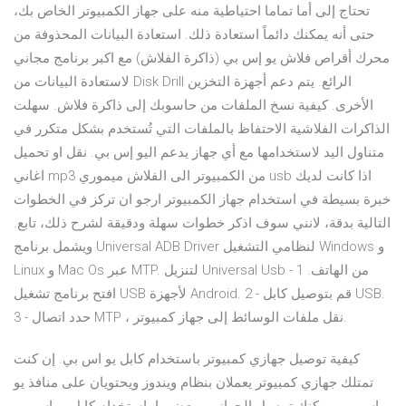
تحتاج إلى أما تماما احتياطية منه على جهاز الكمبيوتر الخاص بك،
حتى أنه يمكنك دائماً استعادة ذلك. استعادة البيانات المحذوفة من
محرك أقراص فلاش يو إس بي (ذاكرة الفلاش) مع اكبر برنامج مجاني
لاستعادة البيانات من Disk Drill الرائع. يتم دعم أجهزة التخزين
الأخرى. كيفية نسخ الملفات من حاسوبك إلى ذاكرة فلاش. سهلت
الذاكرات الفلاشية الاحتفاظ بالملفات التي تُستخدم بشكل متكرر في
متناول اليد لاستخدامها مع أي جهاز يدعم اليو إس بي. نقل او تحميل
اغاني mp3 من الكمبيوتر الى الفلاش ميموري usb اذا كانت لديك
خبرة بسيطة في استخدام جهاز الكمبيوتر ارجو ان تركز في الخطوات
التالية بدقة، لانني سوف اذكر خطوات سهلة ودقيقة لشرح ذلك، تابع.
ويشمل برنامج Universal ADB Driver لنظامي التشغيل Windows و
Linux و Mac Os عبر MTP. لتنزيل Universal Usb من الهاتف. 1 -
افتح برنامج تشغيل USB لأجهزة Android. 2 - قم بتوصيل كابل USB.
3 - حدد اتصال MTP ، نقل ملفات الوسائط إلى جهاز كمبيوتر.
كيفية توصيل جهازي كمبيوتر باستخدام كابل يو اس بي. إن كنت
تمتلك جهازي كمبيوتر يعملان بنظام ويندوز ويحتويان على منافذ يو