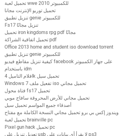
تحميل لعبة wwe 2010 للكمبيوتر
تحميل توربو الإنترنت مجانا
تنزيل تطبيق genie للكمبيوتر
Fs17 تنزيل مجانًا
تحميل iron kingdoms rpg pdf مجانًا
تحميل اتفاقية الشراكة pdf
Office 2013 home and student iso download torrent
تنزيل تطبيق genie للكمبيوتر
كيفية تنزيل مقاطع فيديو facebook على جهاز الكمبيوتر
باستخدام idm
افلام التاميل 4k تحميل سيل
Windows 7 تفعيل ملف iso تحميل مجاني
فتاة محول fs17 تحميل
تحميل مجاني للأرض المحروقة سافاج موبي
أصدقاء جميع المواسم تحميل سيل
ويندوز إكس بي برو تحميل مجاني النسخة الكاملة مع مفتاح
تحميل لعبة brainville pc
Pixel gun hack تحميل pc
تعديل تنزيل على usb لا يقرأ أي بيانات على ps3