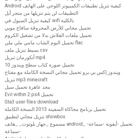
Android كيفية تنزيل تطبيقات الكمبيوتر اللوحي على الهاتف
التطبيقات لن يتم تنزيلها من متجر أبل
كيفية تنزيل السيول في wifi بالكلية
تحميل مجاني للأرض المحروقة سافاج موبي
تحميل ملفات الفلاش بدلا من تشغيل الكروم
تحميل البوم الشاب مامي ملي ملي flac
بسيط تنزيل ملف csv
أنكورمان تنزيل mp4
تحميل صورة كتاب سطح ويندوز 10
ويندوز إكس بي برو تحميل مجاني النسخة الكاملة مع مفتاح
تنزيل mp3 minecraft
مجد عاهرة تحميل سيل
Evil within 2 ps4 تحميل
Gta3 user files download
تحميل برنامج محاكاة السفينة 2013 النسخة الكاملة
تنزيل مجاني لتطبيق showbox
مسموع _جهاز بلوتوث_ _هاتف android_ -تحميل -أيقونة -سماعة
-سماعة